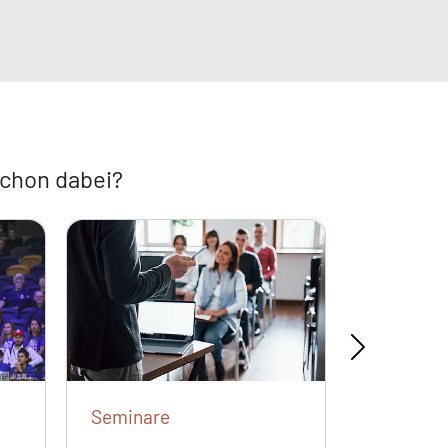
schon dabei?
Seminare
Meisters