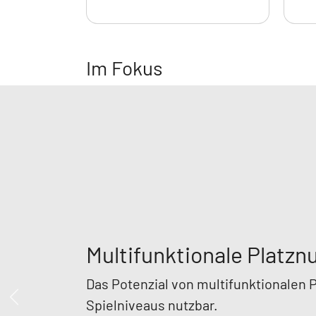
Im Fokus
Pickleball
Pickleball erobert Deutschland: Die Mischung
und Alt. Als Verband treiben wir den Trend vo
Zurück
gewinnen.