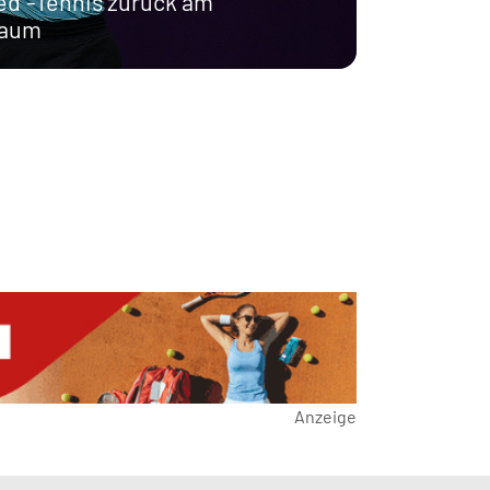
d“-Tennis zurück am
baum
Anzeige