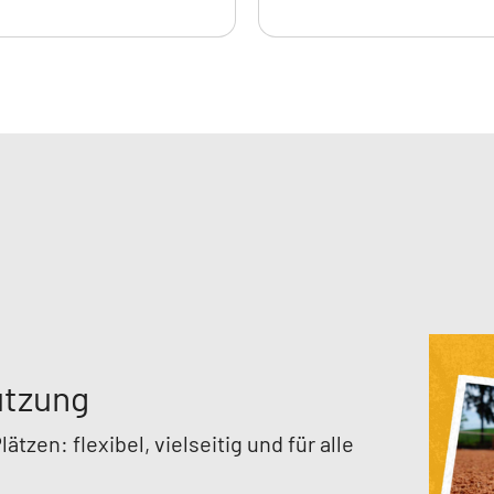
 aus Tennis, Tischtennis und Badminton begeistert Jung
ran und helfen Tennisvereinen neue Mitglieder zu