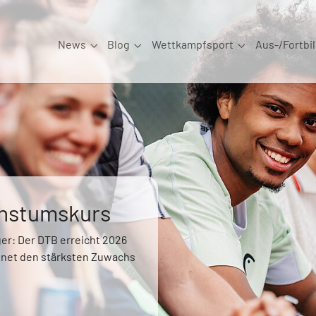
News
Blog
Wettkampfsport
Aus-/Fortbi
Submenu for "News"
Submenu for "Blog"
Submenu for "W
nerierter
ten seit 2. August 2026 neue
ren und auf dem aktuellen