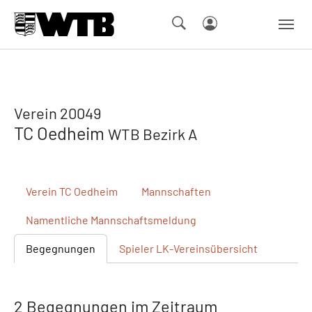
Skip to main navigation
Springe zum Seiteninhalt
Skip to page footer
Verein 20049
TC Oedheim
WTB Bezirk A
Verein
TC Oedheim
Mannschaften
Namentliche
Mannschaftsmeldung
Begegnungen
Spieler
LK-Vereinsübersicht
2 Begegnungen im Zeitraum