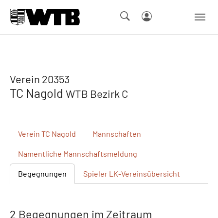
Skip to main navigation
Springe zum Seiteninhalt
Skip to page footer
Verein 20353
TC Nagold
WTB Bezirk C
Verein
TC Nagold
Mannschaften
Namentliche
Mannschaftsmeldung
Begegnungen
Spieler
LK-Vereinsübersicht
2 Begegnungen im Zeitraum