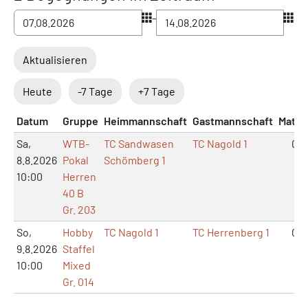
–
Aktualisieren
Heute
-7 Tage
+7 Tage
Datum
Gruppe
Heimmannschaft
Gastmannschaft
Match
Sa,
WTB-
TC Sandwasen
TC Nagold 1
0:0
8.8.2026
Pokal
Schömberg 1
10:00
Herren
40 B
Gr. 203
So,
Hobby
TC Nagold 1
TC Herrenberg 1
0:0
9.8.2026
Staffel
10:00
Mixed
Gr. 014