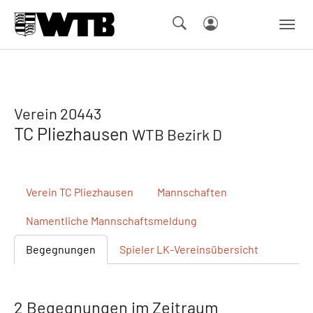
Skip to main navigation
Springe zum Seiteninhalt
Skip to page footer
Verein 20443
TC Pliezhausen
WTB Bezirk D
Verein
TC Pliezhausen
Mannschaften
Namentliche
Mannschaftsmeldung
Begegnungen
Spieler
LK-Vereinsübersicht
2 Begegnungen im Zeitraum