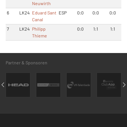
Neuwirth
6
LK24
Eduard Sant
ESP
0:0
0:0
0:0
Canal
7
LK24
Philipp
0:0
1:1
1:1
Thieme
Partner & Sponsoren