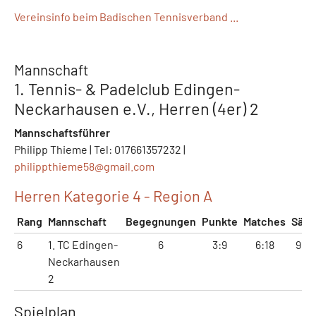
Vereinsinfo beim Badischen Tennisverband ...
Mannschaft
1. Tennis- & Padelclub Edingen-
Neckarhausen e.V., Herren (4er) 2
Mannschaftsführer
Philipp Thieme | Tel: 017661357232 |
philippthieme58@
gmail.com
Herren Kategorie 4 - Region A
Rang
Mannschaft
Begegnungen
Punkte
Matches
Sätz
6
1. TC Edingen-
6
3:9
6:18
9:18
Neckarhausen
2
Spielplan