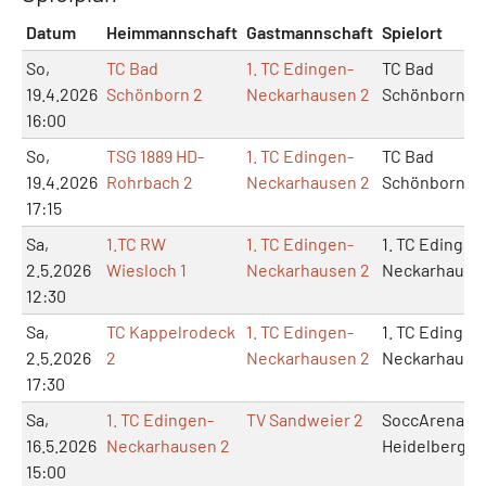
Datum
Heimmannschaft
Gastmannschaft
Spielort
So,
TC Bad
1. TC Edingen-
TC Bad
19.4.2026
Schönborn 2
Neckarhausen 2
Schönborn
16:00
So,
TSG 1889 HD-
1. TC Edingen-
TC Bad
19.4.2026
Rohrbach 2
Neckarhausen 2
Schönborn
17:15
Sa,
1.TC RW
1. TC Edingen-
1. TC Edingen
2.5.2026
Wiesloch 1
Neckarhausen 2
Neckarhause
12:30
Sa,
TC Kappelrodeck
1. TC Edingen-
1. TC Edingen
2.5.2026
2
Neckarhausen 2
Neckarhause
17:30
Sa,
1. TC Edingen-
TV Sandweier 2
SoccArena
16.5.2026
Neckarhausen 2
Heidelberg
15:00