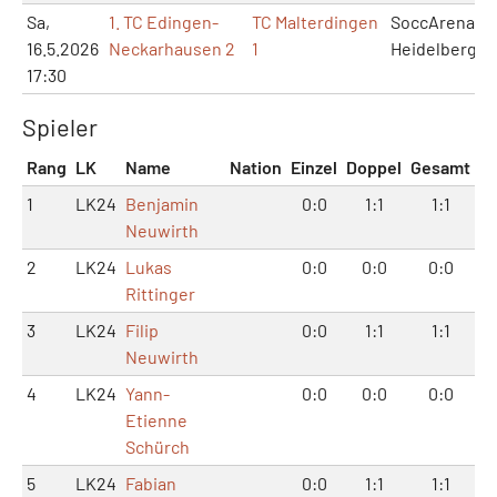
Sa,
1. TC Edingen-
TC Malterdingen
SoccArena
16.5.2026
Neckarhausen 2
1
Heidelberg
17:30
Spieler
Rang
LK
Name
Nation
Einzel
Doppel
Gesamt
1
LK24
Benjamin
0:0
1:1
1:1
Neuwirth
2
LK24
Lukas
0:0
0:0
0:0
Rittinger
3
LK24
Filip
0:0
1:1
1:1
Neuwirth
4
LK24
Yann-
0:0
0:0
0:0
Etienne
Schürch
5
LK24
Fabian
0:0
1:1
1:1