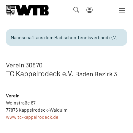
Skip to main navigation
Springe zum Seiteninhalt
Skip to page footer
Mannschaft aus dem Badischen Tennisverband e.V.
Verein 30870
TC Kappelrodeck e.V.
Baden Bezirk 3
Verein
Weinstraße 67
77876 Kappelrodeck-Waldulm
www.tc-kappelrodeck.de