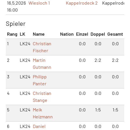
16.5.2026
Wiesloch 1
Kappelrodeck 2
Kappelrodec
16:00
Spieler
Rang
LK
Name
Nation
Einzel
Doppel
Gesamt
1
LK24
Christian
0:0
0:0
0:0
Fischer
2
LK24
Martin
0:0
2:2
2:2
Gutmann
3
LK24
Philipp
0:0
0:0
0:0
Panter
4
LK24
Christian
0:0
0:0
0:0
Stange
5
LK24
Meik
0:0
1:5
1:5
Heizmann
6
LK24
Daniel
0:0
0:0
0:0