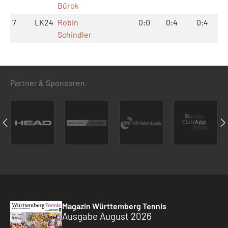
Bürck
7
LK24
Robin
0:0
0:4
0:4
Schindler
Partner & Sponsoren
Magazin Württemberg Tennis
Ausgabe August 2026