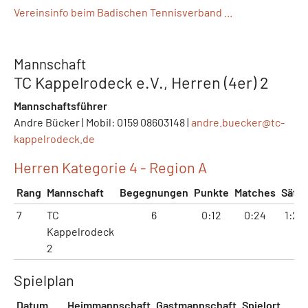
Vereinsinfo beim Badischen Tennisverband ...
Mannschaft
TC Kappelrodeck e.V., Herren (4er) 2
Mannschaftsführer
Andre Bücker | Mobil: 0159 08603148 |
andre.buecker@
tc-
kappelrodeck.de
Herren Kategorie 4 - Region A
Rang
Mannschaft
Begegnungen
Punkte
Matches
Sätze
7
TC
6
0:12
0:24
1:24
Kappelrodeck
2
Spielplan
Datum
Heimmannschaft
Gastmannschaft
Spielort