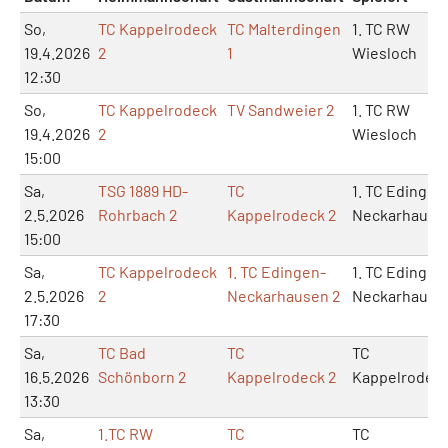
So,
TC Kappelrodeck
TC Malterdingen
1. TC RW
19.4.2026
2
1
Wiesloch
12:30
So,
TC Kappelrodeck
TV Sandweier 2
1. TC RW
19.4.2026
2
Wiesloch
15:00
Sa,
TSG 1889 HD-
TC
1. TC Edingen
2.5.2026
Rohrbach 2
Kappelrodeck 2
Neckarhause
15:00
Sa,
TC Kappelrodeck
1. TC Edingen-
1. TC Edingen
2.5.2026
2
Neckarhausen 2
Neckarhause
17:30
Sa,
TC Bad
TC
TC
16.5.2026
Schönborn 2
Kappelrodeck 2
Kappelrodec
13:30
Sa,
1.TC RW
TC
TC