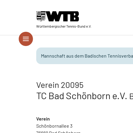
Skip to main navigation
Springe zum Seiteninhalt
Skip to page footer
Württembergischer Tennis-Bund e.V.
Mannschaft aus dem Badischen Tennisverba
Verein 20095
TC Bad Schönborn e.V.
B
Verein
Schönbornallee 3
76669 Bad Schönborn