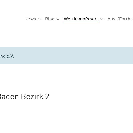
News
Blog
Wettkampfsport
Aus-/Fortbi
Submenu for "News"
Submenu for "Blog"
Submenu for "W
nd e.V.
aden Bezirk 2