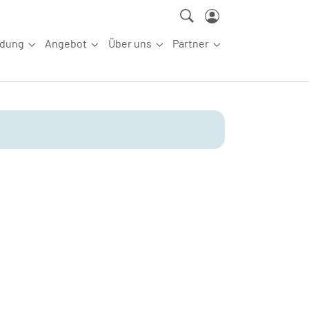
ldung
Angebot
Über uns
Partner
ettkampfsport"
Submenu for "Aus-/Fortbildung"
Submenu for "Angebot"
Submenu for "Über uns"
Submenu for "Partn