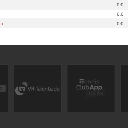
0:0
0:0
ra
0:0