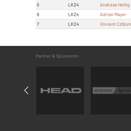
5
LK24
Andreas Heilig
6
LK24
Adrian Mayer
7
LK24
Vincent Czibor
Partner & Sponsoren