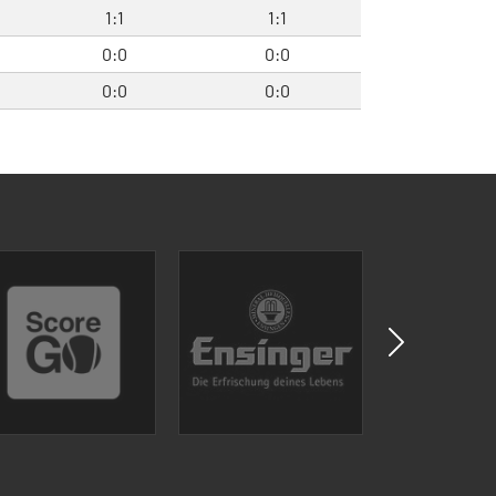
1:1
1:1
0:0
0:0
0:0
0:0