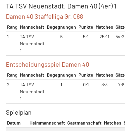
TA TSV Neuenstadt, Damen 40 (4er) 1
Damen 40 Staffelliga Gr. 088
Rang
Mannschaft
Begegnungen
Punkte
Matches
Sätze
1
TA TSV
6
5:1
25:11
54:26
Neuenstadt
1
Entscheidungsspiel Damen 40
Rang
Mannschaft
Begegnungen
Punkte
Matches
Sätze
2
TA TSV
1
0:1
3:3
7:8
Neuenstadt
1
Spielplan
Datum
Heimmannschaft
Gastmannschaft
Matches
Sät