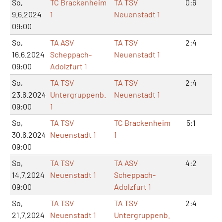
So,
TC Brackenheim
TA TSV
0:6
1:
9.6.2024
1
Neuenstadt 1
09:00
So,
TA ASV
TA TSV
2:4
5:
16.6.2024
Scheppach-
Neuenstadt 1
09:00
Adolzfurt 1
So,
TA TSV
TA TSV
2:4
4:
23.6.2024
Untergruppenb.
Neuenstadt 1
09:00
1
So,
TA TSV
TC Brackenheim
5:1
10
30.6.2024
Neuenstadt 1
1
09:00
So,
TA TSV
TA ASV
4:2
9:
14.7.2024
Neuenstadt 1
Scheppach-
09:00
Adolzfurt 1
So,
TA TSV
TA TSV
2:4
6:
21.7.2024
Neuenstadt 1
Untergruppenb.