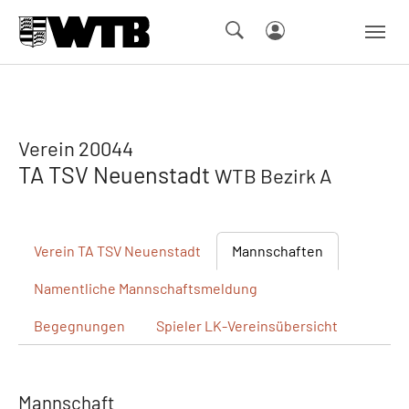
Skip to main navigation
Springe zum Seiteninhalt
Skip to page footer
Verein 20044
TA TSV Neuenstadt
WTB Bezirk A
Verein
TA TSV Neuenstadt
Mannschaften
Namentliche
Mannschaftsmeldung
Begegnungen
Spieler
LK-Vereinsübersicht
Mannschaft