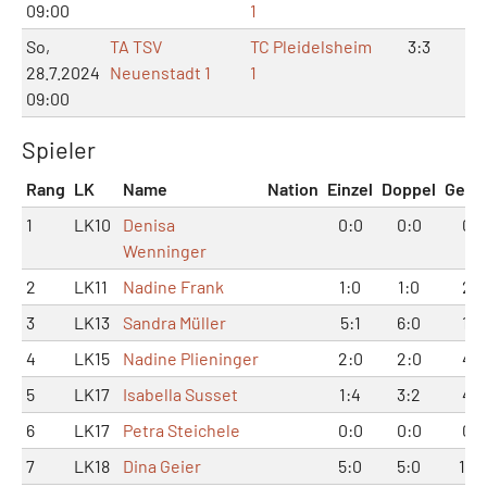
09:00
1
So,
TA TSV
TC Pleidelsheim
3:3
7:
28.7.2024
Neuenstadt 1
1
09:00
Spieler
Rang
LK
Name
Nation
Einzel
Doppel
Gesa
1
LK10
Denisa
0:0
0:0
0:0
Wenninger
2
LK11
Nadine Frank
1:0
1:0
2:0
3
LK13
Sandra Müller
5:1
6:0
11:1
4
LK15
Nadine Plieninger
2:0
2:0
4:0
5
LK17
Isabella Susset
1:4
3:2
4:6
6
LK17
Petra Steichele
0:0
0:0
0:0
7
LK18
Dina Geier
5:0
5:0
10: