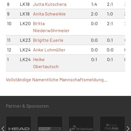
8
LK18
Jutta Kutschera
1:4
2:1
3:5
9
LK18
Anita Schweikle
2:0
1:0
3:0
10
LK20
Britta
0:0
2:1
2:1
Niederwöhrmeier
11
LK23
Brigitte Euerle
0:0
0:1
0:1
12
LK24
Anke Lohmüller
0:0
0:0
0:0
1
LK24
Heike
0:1
0:1
0:2
Obertautsch
Vollständige Namentliche Mannschaftsmeldung...
Partner & Sponsoren