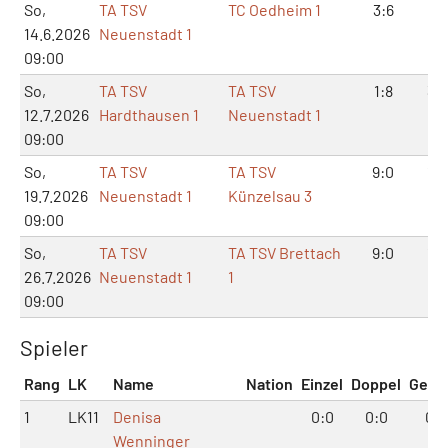
So,
TA TSV
TC Oedheim 1
3:6
6:1
14.6.2026
Neuenstadt 1
09:00
So,
TA TSV
TA TSV
1:8
3:1
12.7.2026
Hardthausen 1
Neuenstadt 1
09:00
So,
TA TSV
TA TSV
9:0
18:
19.7.2026
Neuenstadt 1
Künzelsau 3
09:00
So,
TA TSV
TA TSV Brettach
9:0
18:
26.7.2026
Neuenstadt 1
1
09:00
Spieler
Rang
LK
Name
Nation
Einzel
Doppel
Gesa
1
LK11
Denisa
0:0
0:0
0:0
Wenninger