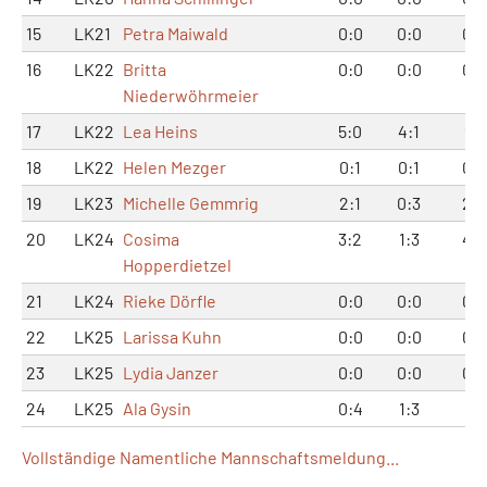
15
LK21
Petra Maiwald
0:0
0:0
0:0
16
LK22
Britta
0:0
0:0
0:0
Niederwöhrmeier
17
LK22
Lea Heins
5:0
4:1
9:1
18
LK22
Helen Mezger
0:1
0:1
0:2
19
LK23
Michelle Gemmrig
2:1
0:3
2:4
20
LK24
Cosima
3:2
1:3
4:5
Hopperdietzel
21
LK24
Rieke Dörfle
0:0
0:0
0:0
22
LK25
Larissa Kuhn
0:0
0:0
0:0
23
LK25
Lydia Janzer
0:0
0:0
0:0
24
LK25
Ala Gysin
0:4
1:3
1:7
Vollständige Namentliche Mannschaftsmeldung...