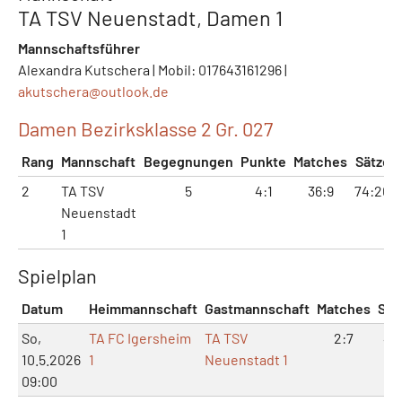
TA TSV Neuenstadt, Damen 1
Mannschaftsführer
Alexandra Kutschera | Mobil: 017643161296 |
akutschera@
outlook.de
Damen Bezirksklasse 2 Gr. 027
Rang
Mannschaft
Begegnungen
Punkte
Matches
Sätze
2
TA TSV
5
4:1
36:9
74:20
Neuenstadt
1
Spielplan
Datum
Heimmannschaft
Gastmannschaft
Matches
Sät
So,
TA FC Igersheim
TA TSV
2:7
4:1
10.5.2026
1
Neuenstadt 1
09:00