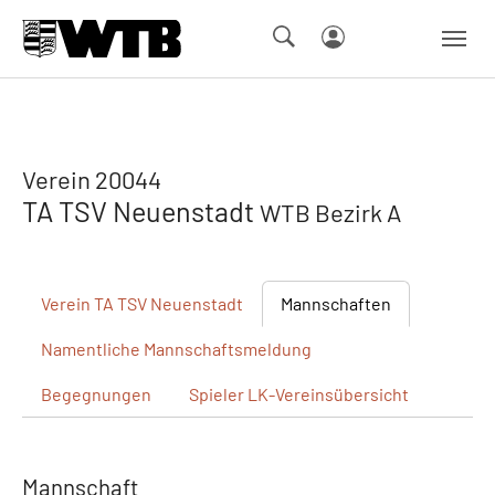
Skip to main navigation
Springe zum Seiteninhalt
Skip to page footer
Verein 20044
TA TSV Neuenstadt
WTB Bezirk A
Verein
TA TSV Neuenstadt
Mannschaften
Namentliche
Mannschaftsmeldung
Begegnungen
Spieler
LK-Vereinsübersicht
Mannschaft