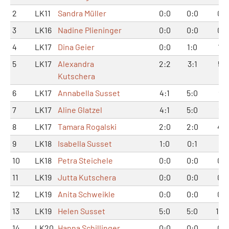
2
LK11
Sandra Müller
0:0
0:0
0:0
3
LK16
Nadine Plieninger
0:0
0:0
0:0
4
LK17
Dina Geier
0:0
1:0
1:0
5
LK17
Alexandra
2:2
3:1
5:3
Kutschera
6
LK17
Annabella Susset
4:1
5:0
9:1
7
LK17
Aline Glatzel
4:1
5:0
9:1
8
LK17
Tamara Rogalski
2:0
2:0
4:0
9
LK18
Isabella Susset
1:0
0:1
1:1
10
LK18
Petra Steichele
0:0
0:0
0:0
11
LK19
Jutta Kutschera
0:0
0:0
0:0
12
LK19
Anita Schweikle
0:0
0:0
0:0
13
LK19
Helen Susset
5:0
5:0
10:
14
LK20
Hanna Schillinger
0:0
0:0
0:0