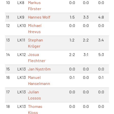
10
LK8
Markus
0:0
0:0
0:0
Förster
11
LK9
Hannes Wolf
1:5
3:3
4:8
12
LK10
Michael
0:0
0:0
0:0
Hrevus
13
LK11
Stephan
1:2
2:2
3:4
Krüger
14
LK12
Josua
2:2
3:1
5:3
Flechtner
15
LK13
Jan Nyström
0:0
0:0
0:0
16
LK13
Manuel
0:1
0:0
0:1
Hanselmann
17
LK13
Julian
0:0
0:0
0:0
Lossos
18
LK13
Thomas
0:0
0:0
0:0
Kloss