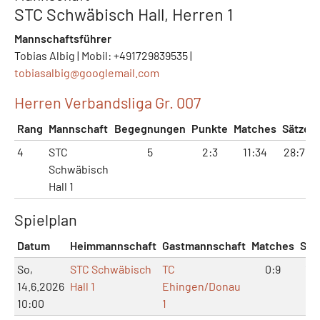
STC Schwäbisch Hall, Herren 1
Mannschaftsführer
Tobias Albig | Mobil: +491729839535 |
tobiasalbig@
googlemail.com
Herren Verbandsliga Gr. 007
Rang
Mannschaft
Begegnungen
Punkte
Matches
Sätze
4
STC
5
2:3
11:34
28:71
Schwäbisch
Hall 1
Spielplan
Datum
Heimmannschaft
Gastmannschaft
Matches
Sät
So,
STC Schwäbisch
TC
0:9
1:1
14.6.2026
Hall 1
Ehingen/Donau
10:00
1