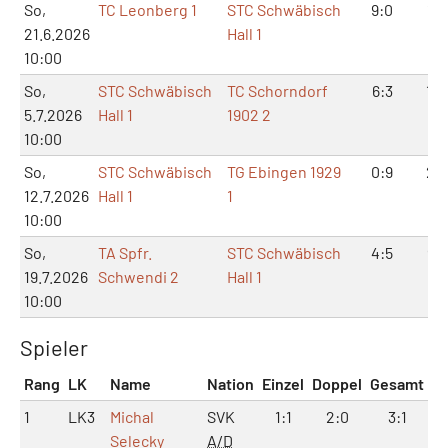
So,
TC Leonberg 1
STC Schwäbisch
9:0
18:
21.6.2026
Hall 1
10:00
So,
STC Schwäbisch
TC Schorndorf
6:3
13:
5.7.2026
Hall 1
1902 2
10:00
So,
STC Schwäbisch
TG Ebingen 1929
0:9
2:1
12.7.2026
Hall 1
1
10:00
So,
TA Spfr.
STC Schwäbisch
4:5
9:1
19.7.2026
Schwendi 2
Hall 1
10:00
Spieler
Rang
LK
Name
Nation
Einzel
Doppel
Gesamt
1
LK3
Michal
SVK
1:1
2:0
3:1
Selecky
A/D