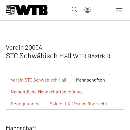
Skip to main navigation
Springe zum Seiteninhalt
Skip to page footer
Verein 20054
STC Schwäbisch Hall
WTB Bezirk B
Verein
STC Schwäbisch Hall
Mannschaften
Namentliche
Mannschaftsmeldung
Begegnungen
Spieler
LK-Vereinsübersicht
Mannschaft