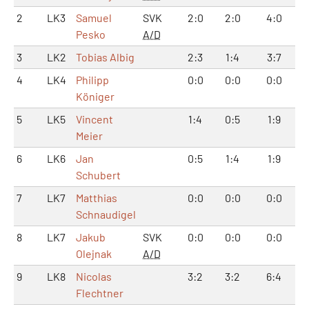
2
LK3
Samuel
SVK
2:0
2:0
4:0
Pesko
A/D
3
LK2
Tobias Albig
2:3
1:4
3:7
4
LK4
Philipp
0:0
0:0
0:0
Königer
5
LK5
Vincent
1:4
0:5
1:9
Meier
6
LK6
Jan
0:5
1:4
1:9
Schubert
7
LK7
Matthias
0:0
0:0
0:0
Schnaudigel
8
LK7
Jakub
SVK
0:0
0:0
0:0
Olejnak
A/D
9
LK8
Nicolas
3:2
3:2
6:4
Flechtner