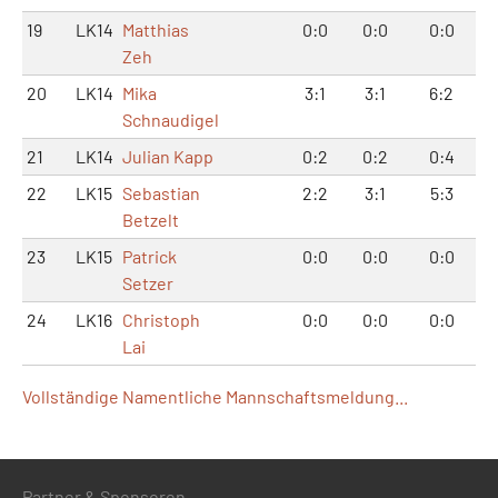
19
LK14
Matthias
0:0
0:0
0:0
Zeh
20
LK14
Mika
3:1
3:1
6:2
Schnaudigel
21
LK14
Julian Kapp
0:2
0:2
0:4
22
LK15
Sebastian
2:2
3:1
5:3
Betzelt
23
LK15
Patrick
0:0
0:0
0:0
Setzer
24
LK16
Christoph
0:0
0:0
0:0
Lai
Vollständige Namentliche Mannschaftsmeldung...
Partner & Sponsoren