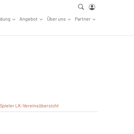
ldung
Angebot
Über uns
Partner
ettkampfsport"
Submenu for "Aus-/Fortbildung"
Submenu for "Angebot"
Submenu for "Über uns"
Submenu for "Partn
Spieler
LK-Vereinsübersicht