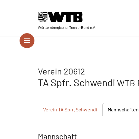
Skip to main navigation
Springe zum Seiteninhalt
Skip to page footer
Württembergischer Tennis-Bund e.V.
Verein 20612
TA Spfr. Schwendi
WTB B
Verein
TA Spfr. Schwendi
Mannschaften
Mannschaft