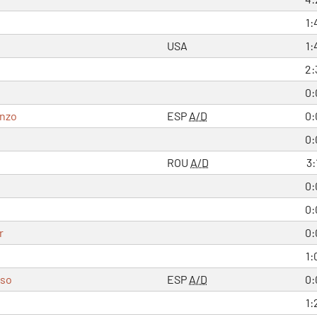
1:
USA
1:
2:
0:
enzo
ESP
A/D
0:
0:
ROU
A/D
3:
0:
0:
r
0:
1:
oso
ESP
A/D
0:
1: