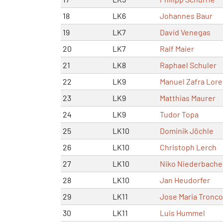
18
LK6
Johannes Baur
19
LK7
David Venegas
20
LK7
Ralf Maier
21
LK8
Raphael Schuler
22
LK9
Manuel Zafra Lor
23
LK9
Matthias Maurer
24
LK9
Tudor Topa
25
LK10
Dominik Jöchle
26
LK10
Christoph Lerch
27
LK10
Niko Niederbache
28
LK10
Jan Heudorfer
29
LK11
Jose Maria Tronc
30
LK11
Luis Hummel