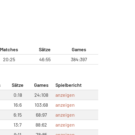
Matches
Sätze
Games
20:25
46:55
384:397
s
Sätze
Games
Spielbericht
0:18
24:108
anzeigen
16:6
103:68
anzeigen
6:15
68:97
anzeigen
13:7
88:62
anzeigen
9:11
78:85
anzeigen