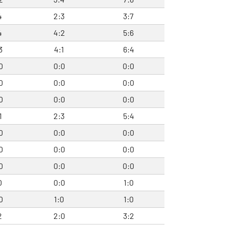
4
2:3
3:7
4
4:2
5:6
3
4:1
6:4
0
0:0
0:0
0
0:0
0:0
0
0:0
0:0
1
2:3
5:4
0
0:0
0:0
0
0:0
0:0
0
0:0
0:0
0
0:0
1:0
0
1:0
1:0
2
2:0
3:2