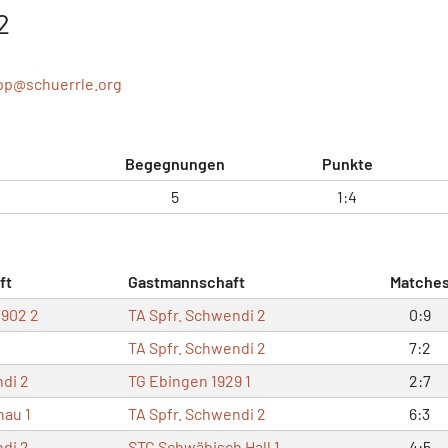
2
ipp@
schuerrle.org
Begegnungen
Punkte
5
1:4
ft
Gastmannschaft
Matche
1902 2
TA Spfr. Schwendi 2
0:9
TA Spfr. Schwendi 2
7:2
di 2
TG Ebingen 1929 1
2:7
au 1
TA Spfr. Schwendi 2
6:3
di 2
STC Schwäbisch Hall 1
4:5