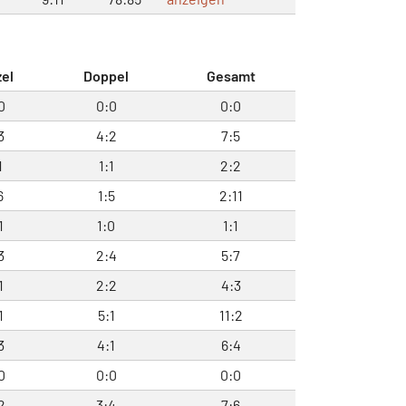
zel
Doppel
Gesamt
0
0:0
0:0
3
4:2
7:5
1
1:1
2:2
6
1:5
2:11
1
1:0
1:1
3
2:4
5:7
1
2:2
4:3
1
5:1
11:2
3
4:1
6:4
0
0:0
0:0
2
3:4
7:6