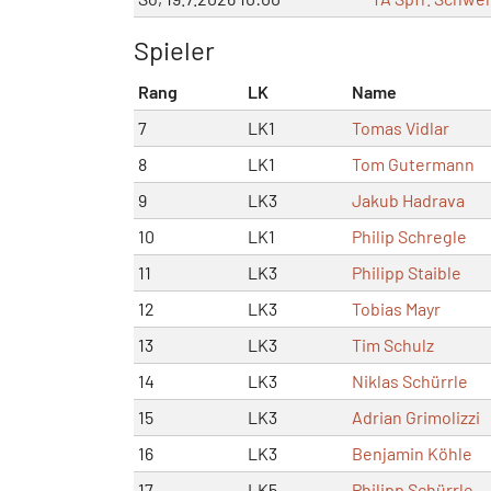
Spieler
Rang
LK
Name
7
LK1
Tomas Vidlar
8
LK1
Tom Gutermann
9
LK3
Jakub Hadrava
10
LK1
Philip Schregle
11
LK3
Philipp Staible
12
LK3
Tobias Mayr
13
LK3
Tim Schulz
14
LK3
Niklas Schürrle
15
LK3
Adrian Grimolizzi
16
LK3
Benjamin Köhle
17
LK5
Philipp Schürrle