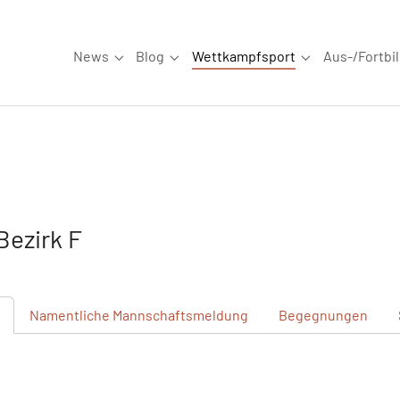
News
Blog
Wettkampfsport
Aus-/Fortbi
Submenu for "News"
Submenu for "Blog"
Submenu for "W
ezirk F
Namentliche
Mannschaftsmeldung
Begegnungen