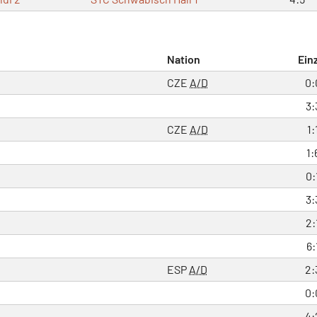
Nation
Ein
CZE
A/D
0:
3:
CZE
A/D
1:
1:
0:
3:
2:
6:
ESP
A/D
2:
0:
4: