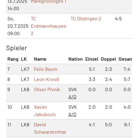
13.7.2025
Markgröningen 1
14:00
So,
TC
TC Ditzingen 2
4:5
8:
20.7.2025
Erdmannhausen
09:00
2
Spieler
Rang
LK
Name
Nation
Einzel
Doppel
Gesamt
7
LK7
Felix Baum
5:1
2:3
7:4
8
LK7
Leon Krooß
3:3
2:4
5:7
9
LK8
Oliver Pivník
SVK
0:0
0:0
0:0
A/D
10
LK8
Xavier
SVK
2:0
2:0
4:0
Jakubovic
A/D
11
LK8
David
4:1
5:0
9:1
Schwarzenthal