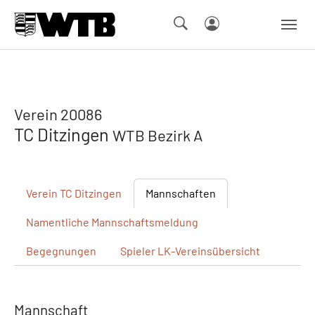
Skip to main navigation
Springe zum Seiteninhalt
Skip to page footer
Verein 20086
TC Ditzingen
WTB Bezirk A
Verein
TC Ditzingen
Mannschaften
Namentliche
Mannschaftsmeldung
Begegnungen
Spieler
LK-Vereinsübersicht
Mannschaft