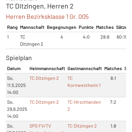
TC Ditzingen, Herren 2
Herren Bezirksklasse 1 Gr. 005
Rang
Mannschaft
Begegnungen
Punkte
Matches
Sätze
1
TC
4
4:0
28:8
60:19
Ditzingen 2
Spielplan
Datum
Heimmannschaft
Gastmannschaft
Matches
Sät
So,
TC Ditzingen 2
TC
8:1
17
11.5.2025
Kornwestheim 1
14:00
So,
TC Ditzingen 2
TC Hirschlanden
7:2
14
29.6.2025
2
14:00
So,
SPG FV/TV
TC Ditzingen 2
1:8
3: