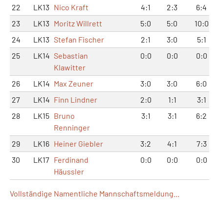
22
LK13
Nico Kraft
4:1
2:3
6:4
23
LK13
Moritz Willrett
5:0
5:0
10:0
24
LK13
Stefan Fischer
2:1
3:0
5:1
25
LK14
Sebastian
0:0
0:0
0:0
Klawitter
26
LK14
Max Zeuner
3:0
3:0
6:0
27
LK14
Finn Lindner
2:0
1:1
3:1
28
LK15
Bruno
3:1
3:1
6:2
Renninger
29
LK16
Heiner Giebler
3:2
4:1
7:3
30
LK17
Ferdinand
0:0
0:0
0:0
Häussler
Vollständige Namentliche Mannschaftsmeldung...