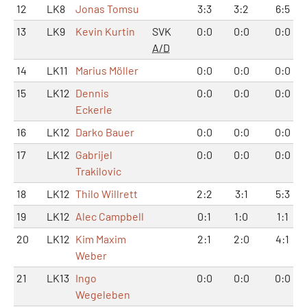
12
LK8
Jonas Tomsu
3:3
3:2
6:5
13
LK9
Kevin Kurtin
SVK
0:0
0:0
0:0
A/D
14
LK11
Marius Möller
0:0
0:0
0:0
15
LK12
Dennis
0:0
0:0
0:0
Eckerle
16
LK12
Darko Bauer
0:0
0:0
0:0
17
LK12
Gabrijel
0:0
0:0
0:0
Trakilovic
18
LK12
Thilo Willrett
2:2
3:1
5:3
19
LK12
Alec Campbell
0:1
1:0
1:1
20
LK12
Kim Maxim
2:1
2:0
4:1
Weber
21
LK13
Ingo
0:0
0:0
0:0
Wegeleben