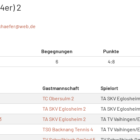
4er) 2
chaefer@
web.de
Begegnungen
Punkte
6
4:8
Gastmannschaft
Spielort
TC Obersulm 2
TA SKV Egloshei
TA SKV Eglosheim 2
TA SKV Egloshei
3
TA SKV Eglosheim 2
TA TV Vaihingen/
TSG Backnang Tennis 4
TA TV Vaihingen/
TV Schwäbisch Gmünd 5
TV Schwäbisch G