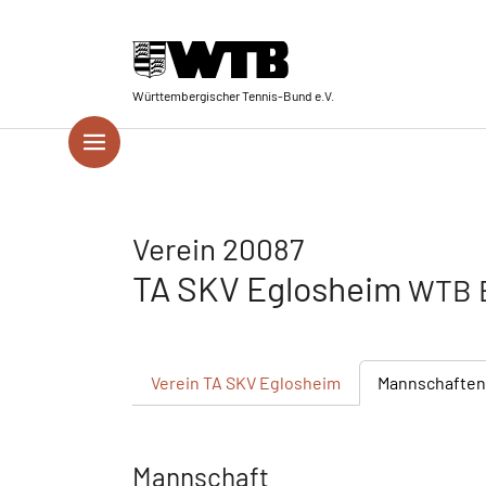
Skip to main navigation
Springe zum Seiteninhalt
Skip to page footer
Württembergischer Tennis-Bund e.V.
Verein 20087
TA SKV Eglosheim
WTB B
Verein
TA SKV Eglosheim
Mannschaften
Mannschaft