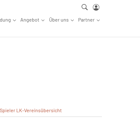
ldung
Angebot
Über uns
Partner
ettkampfsport"
Submenu for "Aus-/Fortbildung"
Submenu for "Angebot"
Submenu for "Über uns"
Submenu for "Partn
Spieler
LK-Vereinsübersicht