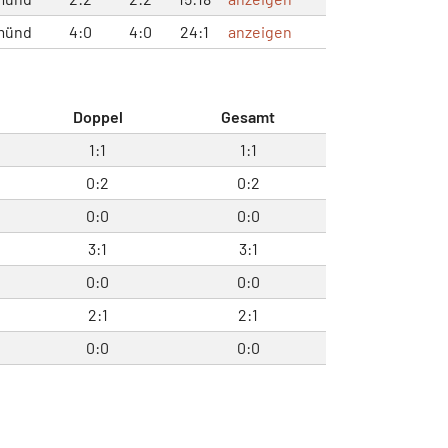
münd
4:0
4:0
24:1
anzeigen
Doppel
Gesamt
1:1
1:1
0:2
0:2
0:0
0:0
3:1
3:1
0:0
0:0
2:1
2:1
0:0
0:0