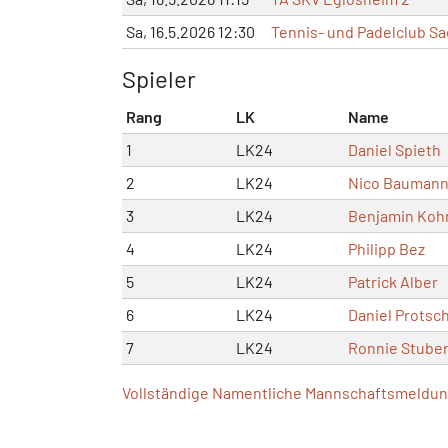
Sa, 16.5.2026 12:30
Tennis- und Padelclub Sa
Spieler
Rang
LK
Name
1
LK24
Daniel Spieth
2
LK24
Nico Bauman
3
LK24
Benjamin Koh
4
LK24
Philipp Bez
5
LK24
Patrick Alber
6
LK24
Daniel Protsc
7
LK24
Ronnie Stube
Vollständige Namentliche Mannschaftsmeldung