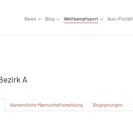
News
Blog
Wettkampfsport
Aus-/Fortbi
Submenu for "News"
Submenu for "Blog"
Submenu for "W
ezirk A
Namentliche
Mannschaftsmeldung
Begegnungen