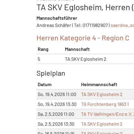
TA SKV Eglosheim, Herren (
Mannschaftsführer
Andreas Schäfer | Tel: 01711982907 |
saerdna_s
Herren Kategorie 4 - Region C
Rang
Mannschaft
5
TA SKV Eglosheim 2
Spielplan
Datum
Heimmannschaft
So, 19.4.2026 11:00
TA SKV Eglosheim 2
So, 19.4.2026 13:30
TG Forchtenberg 1863 1
Sa, 2.5.2026 11:00
TA TV Vaihingen/Enz e.V. 
Sa, 2.5.2026 13:30
TA SKV Eglosheim 2
Sa, 16.5.2026 11:15
TA SKV Eglosheim 2