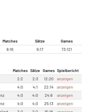
Matches
Sätze
Games
8:16
9:17
73:121
Matches
Sätze
Games
Spielbericht
m
2:2
2:3
12:20
anzeigen
m
4:0
4:1
22:14
anzeigen
Enz
4:0
4:0
24:6
anzeigen
Enz
4:0
4:0
25:13
anzeigen
münd
2:2
2:2
15:18
anzeigen