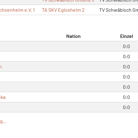
chsenheim e.V. 1
TA SKV Eglosheim 2
TV Schwäbisch G
Nation
Einzel
0:0
n
0:0
n
0:0
0:0
0:0
hka
0:0
r
0:0
...