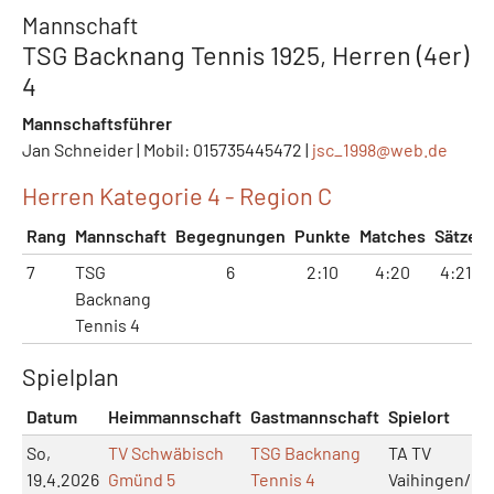
Mannschaft
TSG Backnang Tennis 1925, Herren (4er)
4
Mannschaftsführer
Jan Schneider | Mobil: 015735445472 |
jsc_1998@
web.de
Herren Kategorie 4 - Region C
Rang
Mannschaft
Begegnungen
Punkte
Matches
Sätze
7
TSG
6
2:10
4:20
4:21
Backnang
Tennis 4
Spielplan
Datum
Heimmannschaft
Gastmannschaft
Spielort
So,
TV Schwäbisch
TSG Backnang
TA TV
19.4.2026
Gmünd 5
Tennis 4
Vaihingen/En