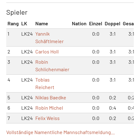
Spieler
Rang
LK
Name
Nation
Einzel
Doppel
Gesamt
1
LK24
Yannik
0:0
3:1
3:1
Schäftlmeier
2
LK24
Carlos Holl
0:0
3:1
3:1
3
LK24
Robin
0:0
3:1
3:1
Schlichenmaier
4
LK24
Tobias
0:0
3:1
3:1
Reichert
5
LK24
Niklas Baedke
0:0
0:2
0:2
6
LK24
Robin Michel
0:0
0:4
0:4
7
LK24
Felix Weiss
0:0
0:2
0:2
Vollständige Namentliche Mannschaftsmeldung...