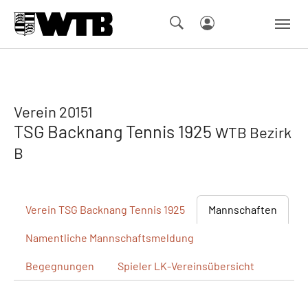
Skip to main navigation
Springe zum Seiteninhalt
Skip to page footer
Verein 20151
TSG Backnang Tennis 1925
WTB Bezirk
B
Verein
TSG Backnang Tennis 1925
Mannschaften
Namentliche
Mannschaftsmeldung
Begegnungen
Spieler
LK-Vereinsübersicht