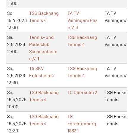
11:00
So,
TSG Backnang
TA TV
TA TV
19.4.2026
Tennis 4
Vaihingen/Enz
Vaihingen/En
13:30
e.V. 3
Sa,
Tennis- und
TSG Backnang
TA TV
2.5.2026
Padelclub
Tennis 4
Vaihingen/En
11:00
Sachsenheim
e.V. 1
Sa,
TA SKV
TSG Backnang
TA TV
2.5.2026
Eglosheim 2
Tennis 4
Vaihingen/En
13:30
Sa,
TSG Backnang
TC Obersulm 2
TSG Backnan
16.5.2026
Tennis 4
Tennis
10:00
Sa,
TSG Backnang
TG
TSG Backnan
16.5.2026
Tennis 4
Forchtenberg
Tennis
12:30
1863 1