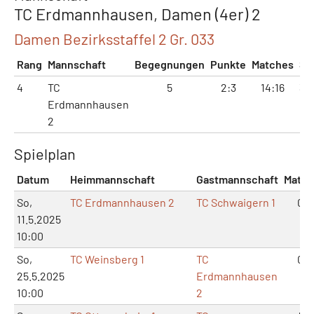
TC Erdmannhausen, Damen (4er) 2
Damen Bezirksstaffel 2 Gr. 033
Rang
Mannschaft
Begegnungen
Punkte
Matches
Sä
4
TC
5
2:3
14:16
32
Erdmannhausen
2
Spielplan
Datum
Heimmannschaft
Gastmannschaft
Match
So,
TC Erdmannhausen 2
TC Schwaigern 1
0:6
11.5.2025
10:00
So,
TC Weinsberg 1
TC
0:6
25.5.2025
Erdmannhausen
10:00
2