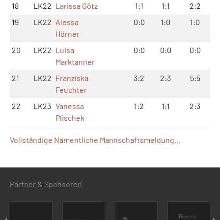
18
LK22
Larissa Götz
1:1
1:1
2:2
19
LK22
Alessa
0:0
1:0
1:0
Hörner
20
LK22
Luisa
0:0
0:0
0:0
Marktanner
21
LK22
Franziska
3:2
2:3
5:5
Feuchter
22
LK23
Vanessa
1:2
1:1
2:3
Plischek
Vollständige Namentliche Mannschaftsmeldung...
Partner & Sponsoren