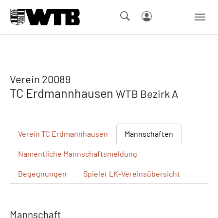
Skip to main navigation
Springe zum Seiteninhalt
Skip to page footer
Verein 20089
TC Erdmannhausen
WTB Bezirk A
Verein
TC Erdmannhausen
Mannschaften
Namentliche
Mannschaftsmeldung
Begegnungen
Spieler
LK-Vereinsübersicht
Mannschaft