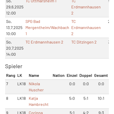
So,
TC Ottmarsheim 1
TC
5:1
29.6.2025
Erdmannhausen
12:00
2
So,
SPG Bad
TC
2:4
13.7.2025
Mergentheim/Wachbach
Erdmannhausen
10:00
1
2
So,
TC Erdmannhausen 2
TC Ditzingen 2
3:3
20.7.2025
14:00
Spieler
Rang
LK
Name
Nation
Einzel
Doppel
Gesamt
7
LK18
Nikola
0:0
0:0
0:0
Huscher
8
LK18
Katja
5:0
5:1
10:1
Hambrecht
9
LK18
Corinna
5:1
4:2
9:3