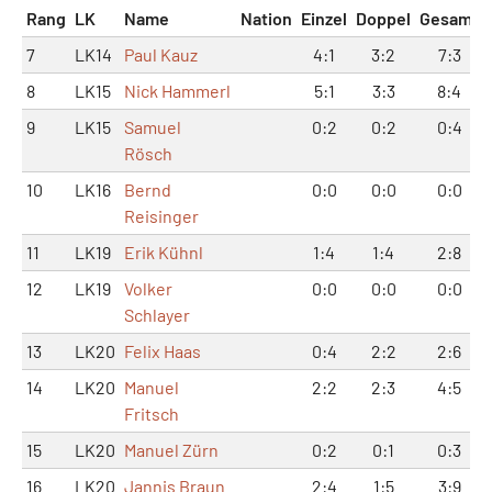
Rang
LK
Name
Nation
Einzel
Doppel
Gesamt
7
LK14
Paul Kauz
4:1
3:2
7:3
8
LK15
Nick Hammerl
5:1
3:3
8:4
9
LK15
Samuel
0:2
0:2
0:4
Rösch
10
LK16
Bernd
0:0
0:0
0:0
Reisinger
11
LK19
Erik Kühnl
1:4
1:4
2:8
12
LK19
Volker
0:0
0:0
0:0
Schlayer
13
LK20
Felix Haas
0:4
2:2
2:6
14
LK20
Manuel
2:2
2:3
4:5
Fritsch
15
LK20
Manuel Zürn
0:2
0:1
0:3
16
LK20
Jannis Braun
2:4
1:5
3:9