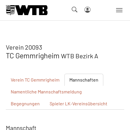
Skip to main navigation
Springe zum Seiteninhalt
Skip to page footer
Verein 20093
TC Gemmrigheim
WTB Bezirk A
Verein
TC Gemmrigheim
Mannschaften
Namentliche
Mannschaftsmeldung
Begegnungen
Spieler
LK-Vereinsübersicht
Mannschaft