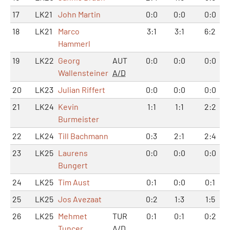
17
LK21
John Martin
0:0
0:0
0:0
18
LK21
Marco
3:1
3:1
6:2
Hammerl
19
LK22
Georg
AUT
0:0
0:0
0:0
Wallensteiner
A/D
20
LK23
Julian Riffert
0:0
0:0
0:0
21
LK24
Kevin
1:1
1:1
2:2
Burmeister
22
LK24
Till Bachmann
0:3
2:1
2:4
23
LK25
Laurens
0:0
0:0
0:0
Bungert
24
LK25
Tim Aust
0:1
0:0
0:1
25
LK25
Jos Avezaat
0:2
1:3
1:5
26
LK25
Mehmet
TUR
0:1
0:1
0:2
Tuncer
A/D