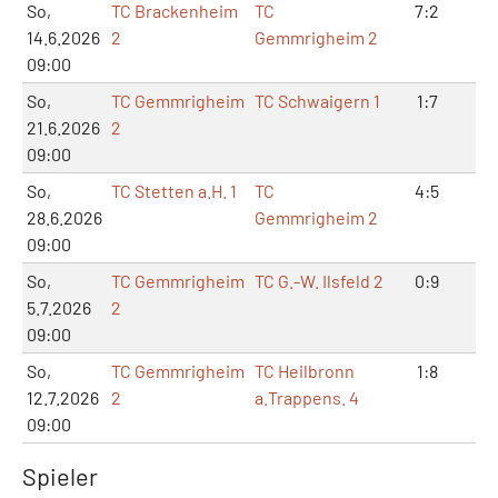
So,
TC Brackenheim
TC
7:2
16
14.6.2026
2
Gemmrigheim 2
09:00
So,
TC Gemmrigheim
TC Schwaigern 1
1:7
3:
21.6.2026
2
09:00
So,
TC Stetten a.H. 1
TC
4:5
9:1
28.6.2026
Gemmrigheim 2
09:00
So,
TC Gemmrigheim
TC G.-W. Ilsfeld 2
0:9
0:
5.7.2026
2
09:00
So,
TC Gemmrigheim
TC Heilbronn
1:8
2:
12.7.2026
2
a.Trappens. 4
09:00
Spieler