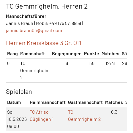
TC Gemmrigheim, Herren 2
Mannschaftsführer
Jannis Braun | Mobil: +49 175 5718859 |
jannis.braun03@
gmail.com
Herren Kreisklasse 3 Gr. 011
Rang
Mannschaft
Begegnungen
Punkte
Matches
Sätz
6
TC
6
1:5
12:41
26:8
Gemmrigheim
2
Spielplan
Datum
Heimmannschaft
Gastmannschaft
Matches
Sät
So,
TC Afriso
TC
6:3
12
10.5.2026
Güglingen 1
Gemmrigheim 2
09:00