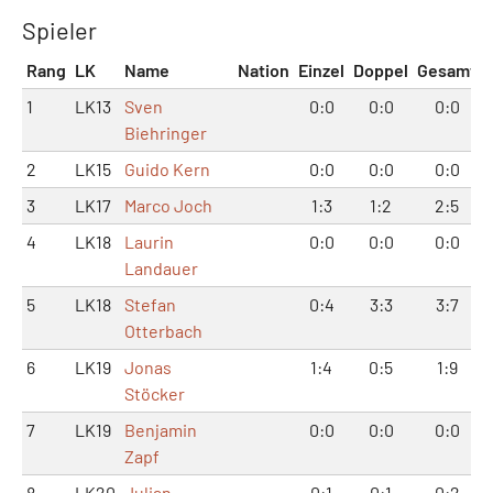
Spieler
Rang
LK
Name
Nation
Einzel
Doppel
Gesamt
1
LK13
Sven
0:0
0:0
0:0
Biehringer
2
LK15
Guido Kern
0:0
0:0
0:0
3
LK17
Marco Joch
1:3
1:2
2:5
4
LK18
Laurin
0:0
0:0
0:0
Landauer
5
LK18
Stefan
0:4
3:3
3:7
Otterbach
6
LK19
Jonas
1:4
0:5
1:9
Stöcker
7
LK19
Benjamin
0:0
0:0
0:0
Zapf
8
LK20
Julian
0:1
0:1
0:2