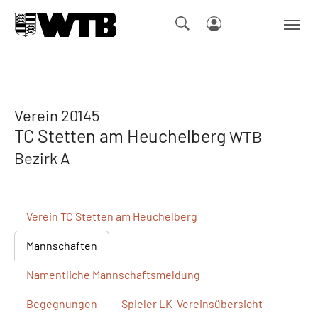
Skip to main navigation
Springe zum Seiteninhalt
Skip to page footer
Verein 20145
TC Stetten am Heuchelberg
WTB
Bezirk A
Verein
TC Stetten am Heuchelberg
Mannschaften
Namentliche
Mannschaftsmeldung
Begegnungen
Spieler
LK-Vereinsübersicht