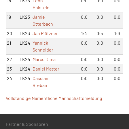
18
LK23
Leon
0:0
0:0
0:0
Holstein
19
LK23
Jamie
0:0
0:0
0:0
Otterbach
20
LK23
Jan Plötzner
1:4
0:5
1:9
21
LK24
Yannick
0:0
0:0
0:0
Schneider
22
LK24
Marco Dima
0:0
0:0
0:0
23
LK24
Daniel Matter
0:0
0:0
0:0
24
LK24
Cassian
0:0
0:0
0:0
Breban
Vollständige Namentliche Mannschaftsmeldung...
Partner & Sponsoren