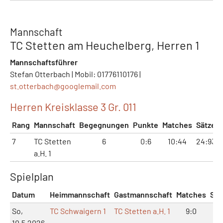
Mannschaft
TC Stetten am Heuchelberg, Herren 1
Mannschaftsführer
Stefan Otterbach | Mobil: 01776110176 |
st.otterbach@
googlemail.com
Herren Kreisklasse 3 Gr. 011
Rang
Mannschaft
Begegnungen
Punkte
Matches
Sätze
7
TC Stetten
6
0:6
10:44
24:93
a.H. 1
Spielplan
Datum
Heimmannschaft
Gastmannschaft
Matches
Sät
So,
TC Schwaigern 1
TC Stetten a.H. 1
9:0
18:
10.5.2026