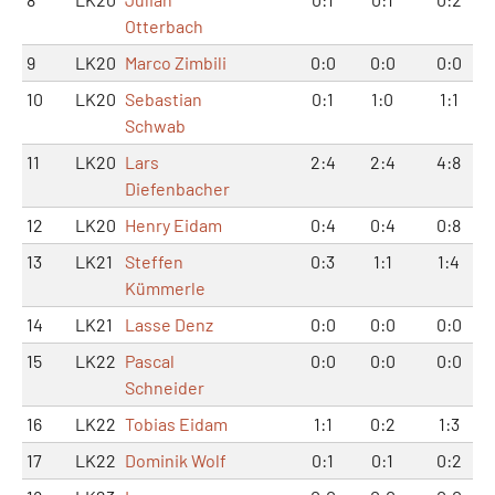
Otterbach
9
LK20
Marco Zimbili
0:0
0:0
0:0
10
LK20
Sebastian
0:1
1:0
1:1
Schwab
11
LK20
Lars
2:4
2:4
4:8
Diefenbacher
12
LK20
Henry Eidam
0:4
0:4
0:8
13
LK21
Steffen
0:3
1:1
1:4
Kümmerle
14
LK21
Lasse Denz
0:0
0:0
0:0
15
LK22
Pascal
0:0
0:0
0:0
Schneider
16
LK22
Tobias Eidam
1:1
0:2
1:3
17
LK22
Dominik Wolf
0:1
0:1
0:2