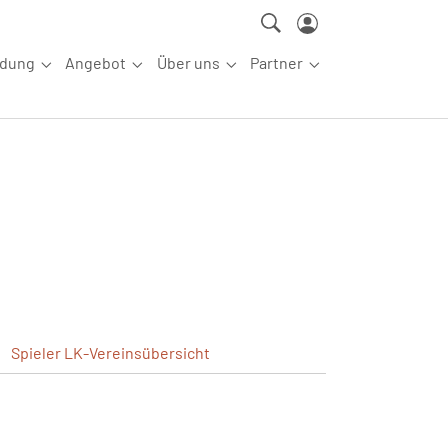
ldung
Angebot
Über uns
Partner
ettkampfsport"
Submenu for "Aus-/Fortbildung"
Submenu for "Angebot"
Submenu for "Über uns"
Submenu for "Partn
Spieler
LK-Vereinsübersicht