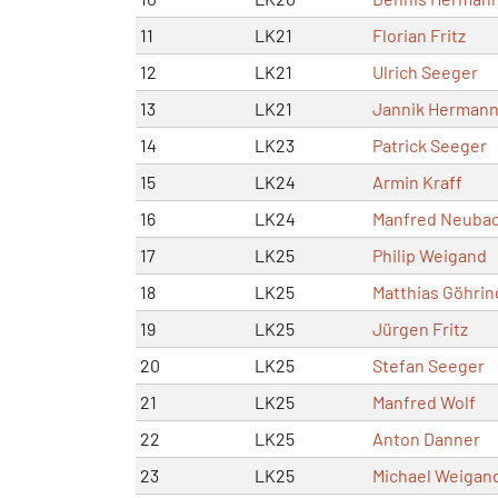
11
LK21
Florian Fritz
12
LK21
Ulrich Seeger
13
LK21
Jannik Herman
14
LK23
Patrick Seeger
15
LK24
Armin Kraff
16
LK24
Manfred Neuba
17
LK25
Philip Weigand
18
LK25
Matthias Göhrin
19
LK25
Jürgen Fritz
20
LK25
Stefan Seeger
21
LK25
Manfred Wolf
22
LK25
Anton Danner
23
LK25
Michael Weigan