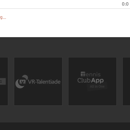
0:0
...