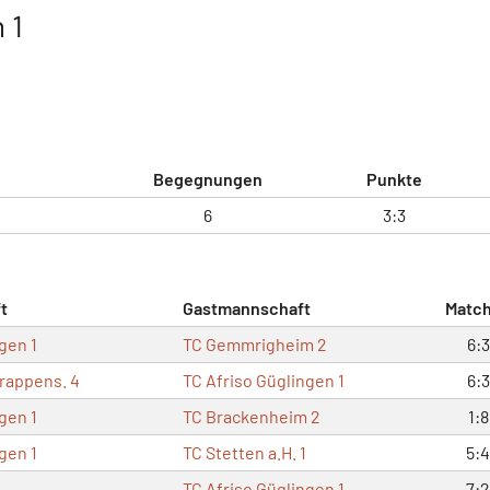
 1
Begegnungen
Punkte
6
3:3
t
Gastmannschaft
Matc
gen 1
TC Gemmrigheim 2
6:3
Trappens. 4
TC Afriso Güglingen 1
6:3
gen 1
TC Brackenheim 2
1:8
gen 1
TC Stetten a.H. 1
5:4
TC Afriso Güglingen 1
7:2