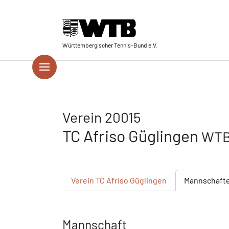
Skip to main navigation
Springe zum Seiteninhalt
Skip to page footer
Württembergischer Tennis-Bund e.V.
Verein 20015
TC Afriso Güglingen
WTB
Verein
TC Afriso Güglingen
Mannschaft
Mannschaft