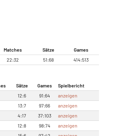
Matches
Sätze
Games
22:32
51:68
414:513
hes
Sätze
Games
Spielbericht
12:6
91:64
anzeigen
13:7
97:66
anzeigen
4:17
37:103
anzeigen
12:8
98:74
anzeigen
15:6
97:42
anzeigen