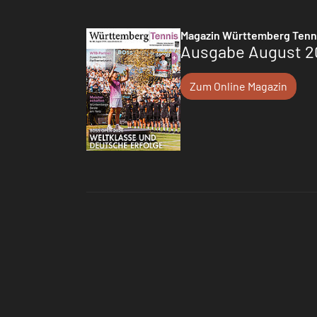
Magazin Württemberg Tenn
Ausgabe August 2
Zum Online Magazin