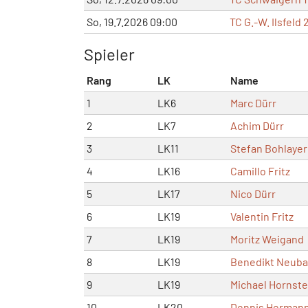
So, 19.7.2026 09:00
TC G.-W. Ilsfeld 
Spieler
Rang
LK
Name
1
LK6
Marc Dürr
2
LK7
Achim Dürr
3
LK11
Stefan Bohlayer
4
LK16
Camillo Fritz
5
LK17
Nico Dürr
6
LK19
Valentin Fritz
7
LK19
Moritz Weigand
8
LK19
Benedikt Neuba
9
LK19
Michael Hornste
10
LK20
Dennis Herman