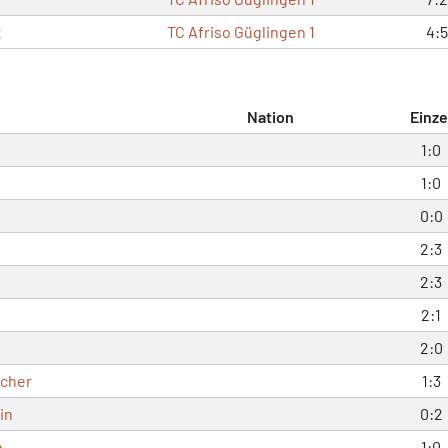
2
TC Afriso Güglingen 1
4:5
Nation
Einze
1:0
1:0
0:0
2:3
2:3
2:1
2:0
cher
1:3
in
0:2
n
1:0