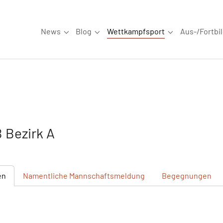
News
Blog
Wettkampfsport
Aus-/Fortbi
Submenu for "News"
Submenu for "Blog"
Submenu for "W
 Bezirk A
en
Namentliche
Mannschaftsmeldung
Begegnungen