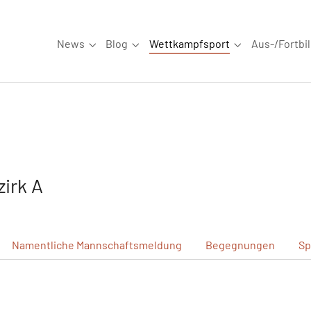
News
Blog
Wettkampfsport
Aus-/Fortbi
Submenu for "News"
Submenu for "Blog"
Submenu for "W
irk A
Namentliche
Mannschaftsmeldung
Begegnungen
Sp