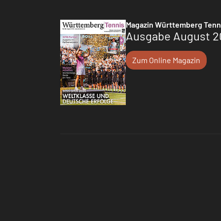
Magazin Württemberg Tenn
Ausgabe August 2
Zum Online Magazin