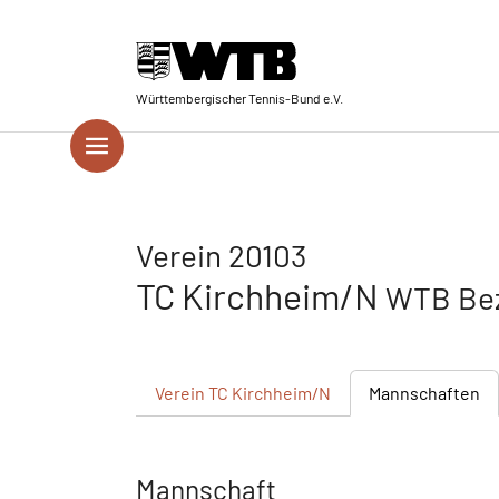
Skip to main navigation
Springe zum Seiteninhalt
Skip to page footer
Württembergischer Tennis-Bund e.V.
Verein 20103
TC Kirchheim/N
WTB Bez
Verein
TC Kirchheim/N
Mannschaften
Mannschaft