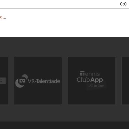
0:0
...