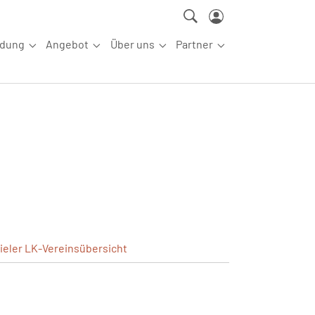
ldung
Angebot
Über uns
Partner
ettkampfsport"
Submenu for "Aus-/Fortbildung"
Submenu for "Angebot"
Submenu for "Über uns"
Submenu for "Partn
ieler
LK-Vereinsübersicht