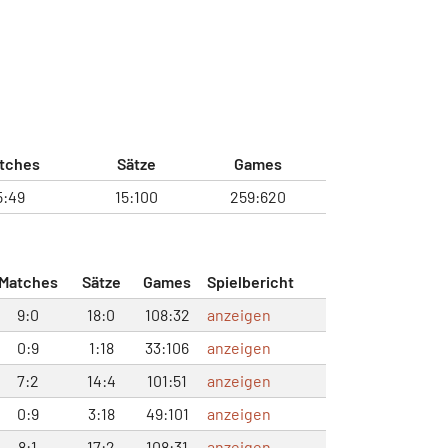
tches
Sätze
Games
5:49
15:100
259:620
Matches
Sätze
Games
Spielbericht
9:0
18:0
108:32
anzeigen
0:9
1:18
33:106
anzeigen
7:2
14:4
101:51
anzeigen
0:9
3:18
49:101
anzeigen
8:1
17:2
108:31
anzeigen