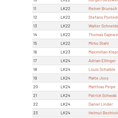
11
LK22
Reiner Brunsch
12
LK22
Stefano Ponted
13
LK22
Walter Schneid
14
LK22
Thomas Gajews
15
LK22
Mirko Stahl
16
LK23
Maximilian Klep
17
LK24
Adrian Ellinger
18
LK24
Louis Schaible
19
LK24
Malte Joos
20
LK24
Matthias Peipe
21
LK24
Patrick Schwab
22
LK24
Daniel Linder
23
LK24
Helmut Bechtol