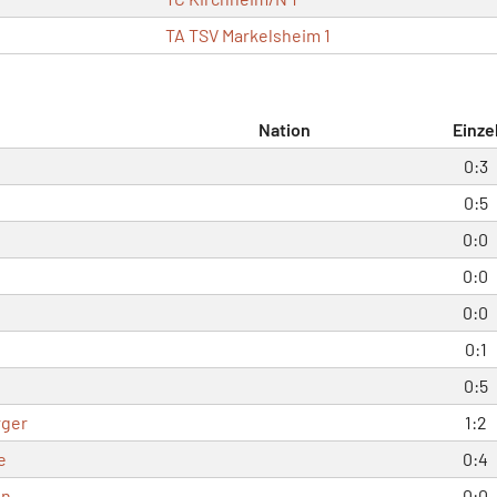
TA TSV Markelsheim 1
Nation
Einze
0:3
0:5
0:0
0:0
0:0
0:1
0:5
rger
1:2
e
0:4
in
0:0