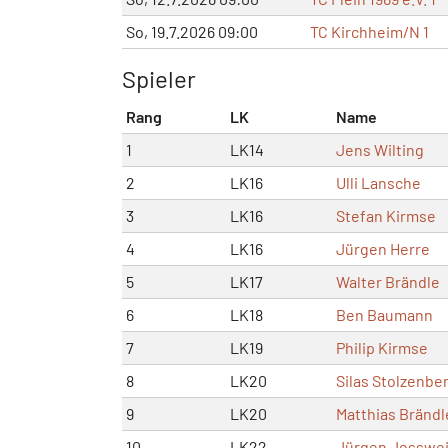
So, 19.7.2026 09:00
TC Kirchheim/N 1
Spieler
Rang
LK
Name
1
LK14
Jens Wilting
2
LK16
Ulli Lansche
3
LK16
Stefan Kirmse
4
LK16
Jürgen Herre
5
LK17
Walter Brändle
6
LK18
Ben Baumann
7
LK19
Philip Kirmse
8
LK20
Silas Stolzenbe
9
LK20
Matthias Brändl
10
LK22
Jürgen Jesswe