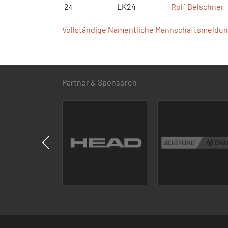
24
LK24
Rolf Belschner
Vollständige Namentliche Mannschaftsmeldung
Partner & Sponsoren