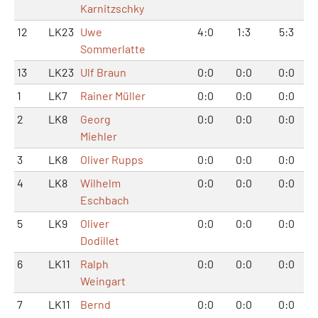
Karnitzschky
12
LK23
Uwe
4:0
1:3
5:3
Sommerlatte
13
LK23
Ulf Braun
0:0
0:0
0:0
1
LK7
Rainer Müller
0:0
0:0
0:0
2
LK8
Georg
0:0
0:0
0:0
Miehler
3
LK8
Oliver Rupps
0:0
0:0
0:0
4
LK8
Wilhelm
0:0
0:0
0:0
Eschbach
5
LK9
Oliver
0:0
0:0
0:0
Dodillet
6
LK11
Ralph
0:0
0:0
0:0
Weingart
7
LK11
Bernd
0:0
0:0
0:0