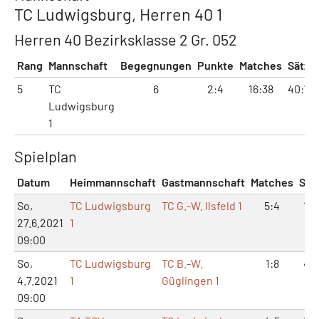
TC Ludwigsburg, Herren 40 1
Herren 40 Bezirksklasse 2 Gr. 052
Rang
Mannschaft
Begegnungen
Punkte
Matches
Sätze
5
TC
6
2:4
16:38
40:78
Ludwigsburg
1
Spielplan
Datum
Heimmannschaft
Gastmannschaft
Matches
Sät
So,
TC Ludwigsburg
TC G.-W. Ilsfeld 1
5:4
12:
27.6.2021
1
09:00
So,
TC Ludwigsburg
TC B.-W.
1:8
4:1
4.7.2021
1
Güglingen 1
09:00