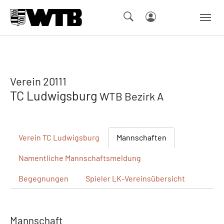
Skip to main navigation
Springe zum Seiteninhalt
Skip to page footer
Verein 20111
TC Ludwigsburg
WTB Bezirk A
Verein
TC Ludwigsburg
Mannschaften
Namentliche
Mannschaftsmeldung
Begegnungen
Spieler
LK-Vereinsübersicht
Mannschaft