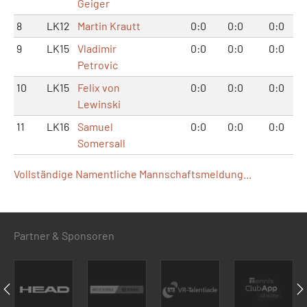
Geiger
8
LK12
Martin Krautt
0:0
0:0
0:0
9
LK15
Vladimir
0:0
0:0
0:0
Petrovic
10
LK15
Felix von
0:0
0:0
0:0
Lewinski
11
LK16
Samuel
0:0
0:0
0:0
Somersall
Vollständige Namentliche Mannschaftsmeldung...
Partner & Sponsoren