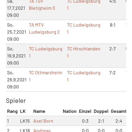
Sa,
TA TSV
TC Ludwigsburg
4:5
9:1
17.7.2021
Bietigheim 3
1
09:00
So,
TA MTV
TC Ludwigsburg
8:1
16:
25.7.2021
Ludwigsburg 2
1
09:00
So,
TC Ludwigsburg
TC Hirschlanden
2:7
5:1
19.9.2021
1
1
09:00
So,
TC Ottmarsheim
TC Ludwigsburg
7:2
14:
26.9.2021
1
1
09:00
Spieler
Rang
LK
Name
Nation
Einzel
Doppel
Gesamt
1
LK15
Axel Born
0:3
2:1
2:4
2
LK18
Andreas
0:0
0:0
0:0