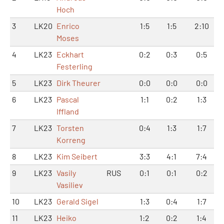
Hoch
3
LK20
Enrico
1:5
1:5
2:10
Moses
4
LK23
Eckhart
0:2
0:3
0:5
Festerling
5
LK23
Dirk Theurer
0:0
0:0
0:0
6
LK23
Pascal
1:1
0:2
1:3
Iffland
7
LK23
Torsten
0:4
1:3
1:7
Korreng
8
LK23
Kim Seibert
3:3
4:1
7:4
9
LK23
Vasily
RUS
0:1
0:1
0:2
Vasiliev
10
LK23
Gerald Sigel
1:3
0:4
1:7
11
LK23
Heiko
1:2
0:2
1:4