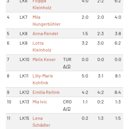
3
LK6
Filippa
4:0
2:2
6:2
Kleinholz
4
LK7
Mila
2:0
2:0
4:0
Hungerbühler
5
LK8
Anna Rendel
1:5
2:3
3:8
6
LK8
Lotta
3:2
3:0
6:2
Kleinholz
7
LK10
Melis Keser
TUR
0:0
0:0
0:0
A/D
8
LK11
Lilly-Marie
5:0
3:1
8:1
Kohfink
9
LK12
Emilia Reilink
4:2
4:2
8:4
10
LK13
Mia Ivic
CRO
1:1
0:2
1:3
A/D
11
LK15
Lena
0:2
1:3
1:5
Schädler