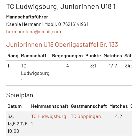
TC Ludwigsburg, Juniorinnen U18 1
Mannschaftsführer
Ksenia Hermann | Mobil: 017621614196 |
hermannlena@
gmail.com
Juniorinnen U18 Oberligastaffel Gr. 133
Rang
Mannschaft
Begegnungen
Punkte
Matches
Sätze
1
TC
4
3:1
17:7
34:15
Ludwigsburg
1
Spielplan
Datum
Heimmannschaft
Gastmannschaft
Matches
Sät
Sa,
TC Ludwigsburg
TC Göppingen 1
4:2
8:
13.6.2026
1
10:00