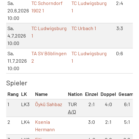
Sa,
TC Schorndorf
TC Ludwigsburg
2:4
4:
20.6.2026
1902 1
1
10:00
Sa,
TC Ludwigsburg
TC Urbach 1
3:3
6:
4.7.2026
1
10:00
Sa,
TA SV Böblingen
TC Ludwigsburg
0:6
0:
11.7.2026
2
1
10:00
Spieler
Rang
LK
Name
Nation
Einzel
Doppel
Gesamt
1
LK3
Öykü Sahbaz
TUR
2:1
4:0
6:1
A/D
2
LK4
Ksenia
3:0
2:1
5:1
Hermann