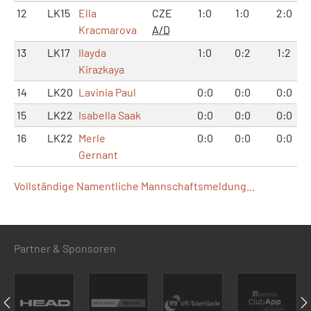
12
LK15
Ella
CZE
1:0
1:0
2:0
Kracmarova
A/D
13
LK17
Ilayda
1:0
0:2
1:2
Kirazkaya
14
LK20
Lavinia Paul
0:0
0:0
0:0
15
LK22
Isabella Saak
0:0
0:0
0:0
16
LK22
Merle
0:0
0:0
0:0
Gernant
Vollständige Namentliche Mannschaftsmeldung...
Partner & Sponsoren