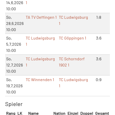
14.6.2026
1
10:00
So,
TA TV Oeffingen 1
TC Ludwigsburg
1:8
3:
28.6.2026
1
10:00
So,
TC Ludwigsburg
TC Göppingen 1
3:6
7:
5.7.2026
1
10:00
So,
TC Ludwigsburg
TC Schorndorf
3:6
7:
12.7.2026
1
1902 1
10:00
So,
TC Winnenden 1
TC Ludwigsburg
0:9
1:1
19.7.2026
1
10:00
Spieler
Rang
LK
Name
Nation
Einzel
Doppel
Gesamt