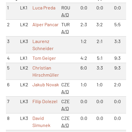
1
LK1
Luca Preda
ROU
0:0
0:0
0:0
A/D
2
LK2
Alper Pancar
TUR
2:3
3:2
5:5
A/D
3
LK3
Laurenz
1:2
2:1
3:3
Schneider
4
LK1
Tom Geiger
4:2
5:1
9:3
5
LK2
Christian
6:0
3:3
9:3
Hirschmüller
6
LK2
Jakub Novak
CZE
1:0
1:0
2:0
A/D
7
LK3
Filip Dolezel
CZE
0:0
0:0
0:0
A/D
8
LK3
David
CZE
0:0
0:0
0:0
Simunek
A/D