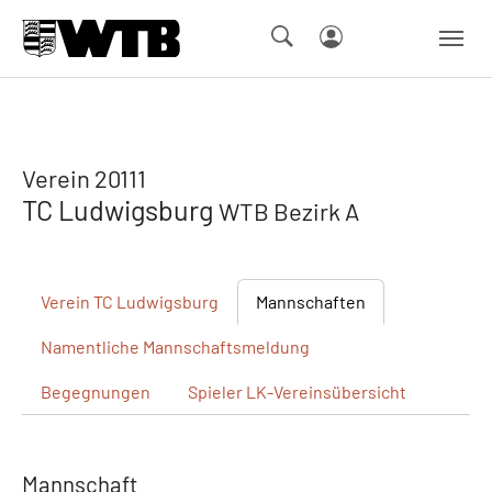
Skip to main navigation
Springe zum Seiteninhalt
Skip to page footer
Verein 20111
TC Ludwigsburg
WTB Bezirk A
Verein
TC Ludwigsburg
Mannschaften
Namentliche
Mannschaftsmeldung
Begegnungen
Spieler
LK-Vereinsübersicht
Mannschaft