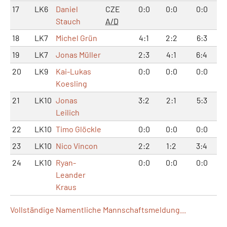
17
LK6
Daniel
CZE
0:0
0:0
0:0
Stauch
A/D
18
LK7
Michel Grün
4:1
2:2
6:3
19
LK7
Jonas Müller
2:3
4:1
6:4
20
LK9
Kai-Lukas
0:0
0:0
0:0
Koesling
21
LK10
Jonas
3:2
2:1
5:3
Leilich
22
LK10
Timo Glöckle
0:0
0:0
0:0
23
LK10
Nico Vincon
2:2
1:2
3:4
24
LK10
Ryan-
0:0
0:0
0:0
Leander
Kraus
Vollständige Namentliche Mannschaftsmeldung...