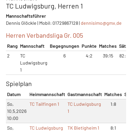
TC Ludwigsburg, Herren 1
Mannschaftsführer
Dennis Glöckle | Mobil: 01729867128 |
dennisimo@
gmx.de
Herren Verbandsliga Gr. 005
Rang
Mannschaft
Begegnungen
Punkte
Matches
Sätze
2
TC
6
4:2
39:15
82:35
Ludwigsburg
1
Spielplan
Datum
Heimmannschaft
Gastmannschaft
Matches
Sät
So,
TC Tailfingen 1
TC Ludwigsburg
1:8
2:
10.5.2026
1
10:00
So,
TC Ludwigsburg
TK Bietigheim 1
8:1
17