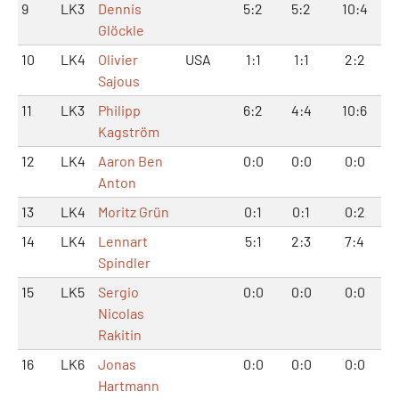
9
LK3
Dennis
5:2
5:2
10:4
Glöckle
10
LK4
Olivier
USA
1:1
1:1
2:2
Sajous
11
LK3
Philipp
6:2
4:4
10:6
Kagström
12
LK4
Aaron Ben
0:0
0:0
0:0
Anton
13
LK4
Moritz Grün
0:1
0:1
0:2
14
LK4
Lennart
5:1
2:3
7:4
Spindler
15
LK5
Sergio
0:0
0:0
0:0
Nicolas
Rakitin
16
LK6
Jonas
0:0
0:0
0:0
Hartmann