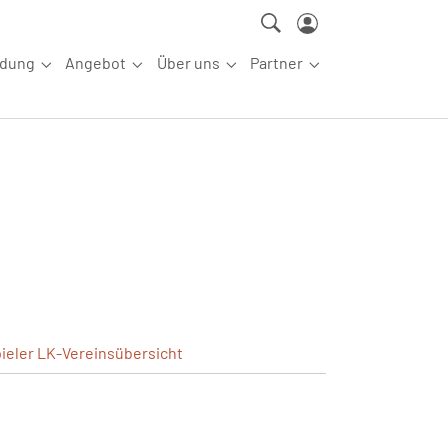
ldung
Angebot
Über uns
Partner
ettkampfsport"
Submenu for "Aus-/Fortbildung"
Submenu for "Angebot"
Submenu for "Über uns"
Submenu for "Partn
ieler
LK-Vereinsübersicht