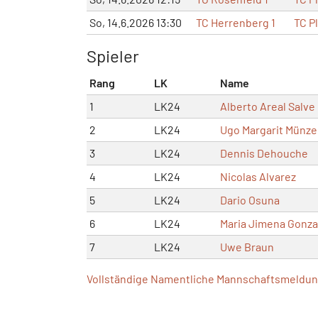
So, 14.6.2026 13:30
TC Herrenberg 1
TC P
Spieler
Rang
LK
Name
1
LK24
Alberto Areal Salve
2
LK24
Ugo Margarit Münze
3
LK24
Dennis Dehouche
4
LK24
Nicolas Alvarez
5
LK24
Dario Osuna
6
LK24
Maria Jimena Gonza
7
LK24
Uwe Braun
Vollständige Namentliche Mannschaftsmeldung