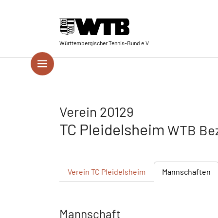
Skip to main navigation
Springe zum Seiteninhalt
Skip to page footer
Württembergischer Tennis-Bund e.V.
Verein 20129
TC Pleidelsheim
WTB Bez
Verein
TC Pleidelsheim
Mannschaften
Mannschaft