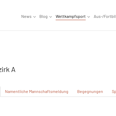
News
Blog
Wettkampfsport
Aus-/Fortbi
Submenu for "News"
Submenu for "Blog"
Submenu for "W
irk A
Namentliche
Mannschaftsmeldung
Begegnungen
Sp