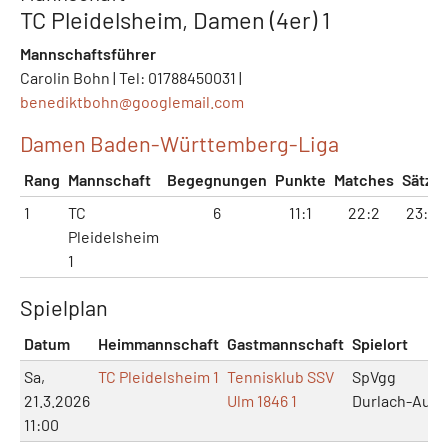
TC Pleidelsheim, Damen (4er) 1
Mannschaftsführer
Carolin Bohn | Tel: 01788450031 |
benediktbohn@
googlemail.com
Damen Baden-Württemberg-Liga
Rang
Mannschaft
Begegnungen
Punkte
Matches
Sätze
1
TC
6
11:1
22:2
23:2
Pleidelsheim
1
Spielplan
Datum
Heimmannschaft
Gastmannschaft
Spielort
Sa,
TC Pleidelsheim 1
Tennisklub SSV
SpVgg
21.3.2026
Ulm 1846 1
Durlach-Aue
11:00