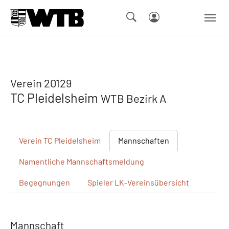
Skip to main navigation
Springe zum Seiteninhalt
Skip to page footer
Verein 20129
TC Pleidelsheim
WTB Bezirk A
Verein
TC Pleidelsheim
Mannschaften
Namentliche
Mannschaftsmeldung
Begegnungen
Spieler
LK-Vereinsübersicht
Mannschaft