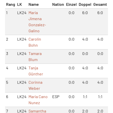
Rang
LK
Name
Nation
Einzel
Doppel
Gesamt
1
LK24
Maria
0:0
6:0
6:0
Jimena
Gonzalez-
Galino
2
LK24
Carolin
0:0
4:0
4:0
Bohn
3
LK24
Tamara
0:0
0:0
0:0
Blum
4
LK24
Tanja
0:0
4:0
4:0
Günther
5
LK24
Corinna
0:0
4:0
4:0
Weber
6
LK24
Maria Cano
ESP
0:0
1:1
1:1
Nunez
7
LK24
Samantha
0:0
2:0
2:0