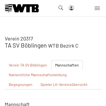
Skip to main navigation
Springe zum Seiteninhalt
Skip to page footer
Verein 20317
TA SV Böblingen
WTB Bezirk C
Verein
TA SV Böblingen
Mannschaften
Namentliche
Mannschaftsmeldung
Begegnungen
Spieler
LK-Vereinsübersicht
Mannschaft