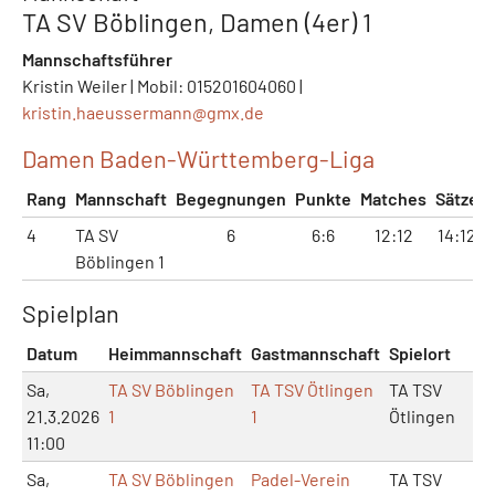
TA SV Böblingen, Damen (4er) 1
Mannschaftsführer
Kristin Weiler | Mobil: 015201604060 |
kristin.haeussermann@
gmx.de
Damen Baden-Württemberg-Liga
Rang
Mannschaft
Begegnungen
Punkte
Matches
Sätze
4
TA SV
6
6:6
12:12
14:12
Böblingen 1
Spielplan
Datum
Heimmannschaft
Gastmannschaft
Spielort
M
Sa,
TA SV Böblingen
TA TSV Ötlingen
TA TSV
21.3.2026
1
1
Ötlingen
11:00
Sa,
TA SV Böblingen
Padel-Verein
TA TSV