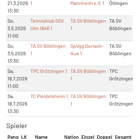
21.3.2026
1
Mannheim e.V. 1
Ötlingen
13:30
So,
Tennisklub SSV
TA SV Böblingen
TA SV
3.5.2026
Ulm 1846 1
1
Böblingen
11:00
So,
TA SV Böblingen
SpVgg Durlach-
TA SV
3.5.2026
1
Aue 1
Böblingen
13:30
Sa,
TPC Grötzingen 1
TA SV Böblingen
TPC
18.7.2026
1
Grötzingen
11:00
Sa,
TC Pleidelsheim 1
TA SV Böblingen
TPC
18.7.2026
1
Grötzingen
13:30
Spieler
Rang
LK
Name
Nation
Einzel
Doppel
Gesamt