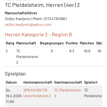
TC Pleidelsheim, Herren (4er) 2
Mannschaftsführer
Zeljko Kasljevic | Mobil: 01724730386 |
zeljko.kasljevic@
yahoo.com
Herren Kategorie 2 - Region B
Rang
Mannschaft
Begegnungen
Punkte
Matches
Sätze
2
TC
6
9:3
18:6
18:8
Pleidelsheim
2
Spielplan
Datum
Heimmannschaft
Gastmannschaft
Spielort
So,
SPG KV/SG/TB
TC Pleidelsheim
TC
19.4.2026
Untertürkheim 2
2
Pleidelsheim
11:00