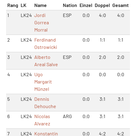
Rang
LK
Name
Nation
Einzel
Doppel
Gesamt
1
LK24
Jordi
ESP
0:0
4:0
4:0
Gorrea
Morral
2
LK24
Ferdinand
0:0
1:1
1:1
Ostrowicki
3
LK24
Alberto
ESP
0:0
2:0
2:0
Areal Salve
4
LK24
Ugo
0:0
0:0
0:0
Margarit
Münzel
5
LK24
Dennis
0:0
3:1
3:1
Dehouche
6
LK24
Nicolas
ARG
0:0
3:1
3:1
Alvarez
7
LK24
Konstantin
0:0
4:2
4:2