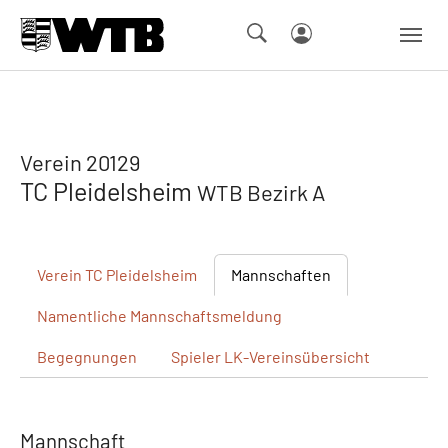
Skip to main navigation
Springe zum Seiteninhalt
Skip to page footer
Verein 20129
TC Pleidelsheim
WTB Bezirk A
Verein
TC Pleidelsheim
Mannschaften
Namentliche
Mannschaftsmeldung
Begegnungen
Spieler
LK-Vereinsübersicht
Mannschaft