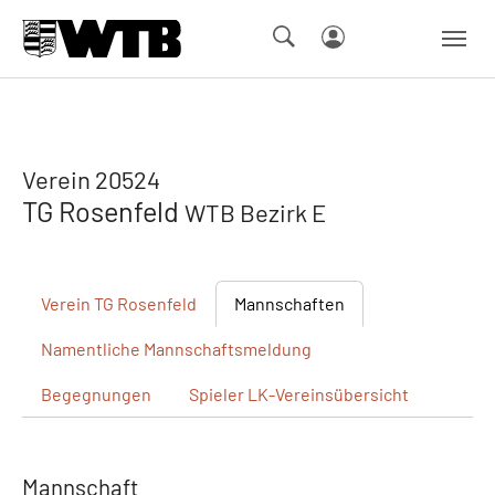
Skip to main navigation
Springe zum Seiteninhalt
Skip to page footer
Verein 20524
TG Rosenfeld
WTB Bezirk E
Verein
TG Rosenfeld
Mannschaften
Namentliche
Mannschaftsmeldung
Begegnungen
Spieler
LK-Vereinsübersicht
Mannschaft