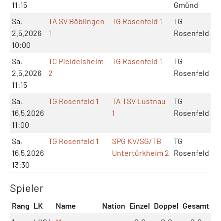
11:15
Gmünd
Sa,
TA SV Böblingen
TG Rosenfeld 1
TG
2.5.2026
1
Rosenfeld
10:00
Sa,
TC Pleidelsheim
TG Rosenfeld 1
TG
2.5.2026
2
Rosenfeld
11:15
Sa,
TG Rosenfeld 1
TA TSV Lustnau
TG
16.5.2026
1
Rosenfeld
11:00
Sa,
TG Rosenfeld 1
SPG KV/SG/TB
TG
16.5.2026
Untertürkheim 2
Rosenfeld
13:30
Spieler
Rang
LK
Name
Nation
Einzel
Doppel
Gesamt