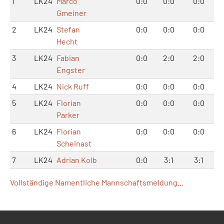
1
LK24
Marco
0:0
0:0
0:0
Gmeiner
2
LK24
Stefan
0:0
0:0
0:0
Hecht
3
LK24
Fabian
0:0
2:0
2:0
Engster
4
LK24
Nick Ruff
0:0
0:0
0:0
5
LK24
Florian
0:0
0:0
0:0
Parker
6
LK24
Florian
0:0
0:0
0:0
Scheinast
7
LK24
Adrian Kolb
0:0
3:1
3:1
Vollständige Namentliche Mannschaftsmeldung...