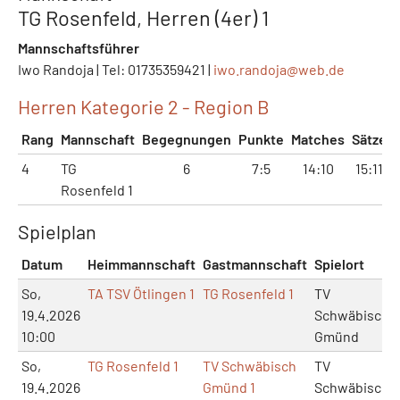
TG Rosenfeld, Herren (4er) 1
Mannschaftsführer
Iwo Randoja | Tel: 01735359421 |
iwo.randoja@
web.de
Herren Kategorie 2 - Region B
Rang
Mannschaft
Begegnungen
Punkte
Matches
Sätze
4
TG
6
7:5
14:10
15:11
Rosenfeld 1
Spielplan
Datum
Heimmannschaft
Gastmannschaft
Spielort
So,
TA TSV Ötlingen 1
TG Rosenfeld 1
TV
19.4.2026
Schwäbisch
10:00
Gmünd
So,
TG Rosenfeld 1
TV Schwäbisch
TV
19.4.2026
Gmünd 1
Schwäbisch