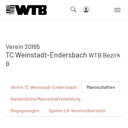
Skip to main navigation
Springe zum Seiteninhalt
Skip to page footer
Verein 20165
TC Weinstadt-Endersbach
WTB Bezirk
B
Verein
TC Weinstadt-Endersbach
Mannschaften
Namentliche
Mannschaftsmeldung
Begegnungen
Spieler
LK-Vereinsübersicht