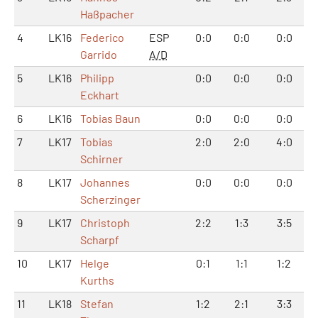
Haßpacher
4
LK16
Federico
ESP
0:0
0:0
0:0
Garrido
A/D
5
LK16
Philipp
0:0
0:0
0:0
Eckhart
6
LK16
Tobias Baun
0:0
0:0
0:0
7
LK17
Tobias
2:0
2:0
4:0
Schirner
8
LK17
Johannes
0:0
0:0
0:0
Scherzinger
9
LK17
Christoph
2:2
1:3
3:5
Scharpf
10
LK17
Helge
0:1
1:1
1:2
Kurths
11
LK18
Stefan
1:2
2:1
3:3