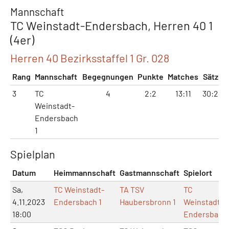
Mannschaft
TC Weinstadt-Endersbach, Herren 40 1
(4er)
Herren 40 Bezirksstaffel 1 Gr. 028
Rang
Mannschaft
Begegnungen
Punkte
Matches
Sätze
3
TC
4
2:2
13:11
30:24
Weinstadt-
Endersbach
1
Spielplan
Datum
Heimmannschaft
Gastmannschaft
Spielort
Sa,
TC Weinstadt-
TA TSV
TC
4.11.2023
Endersbach 1
Haubersbronn 1
Weinstadt-
18:00
Endersbach