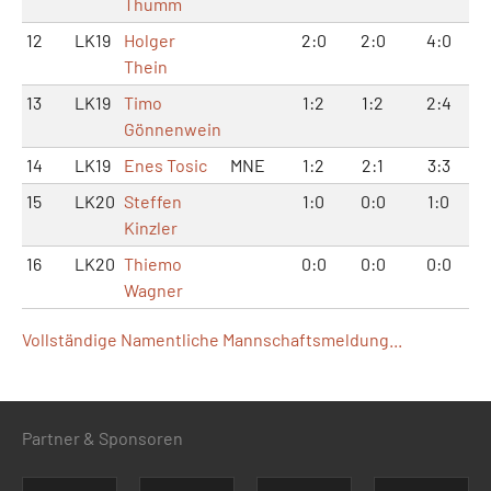
Thumm
12
LK19
Holger
2:0
2:0
4:0
Thein
13
LK19
Timo
1:2
1:2
2:4
Gönnenwein
14
LK19
Enes Tosic
MNE
1:2
2:1
3:3
15
LK20
Steffen
1:0
0:0
1:0
Kinzler
16
LK20
Thiemo
0:0
0:0
0:0
Wagner
Vollständige Namentliche Mannschaftsmeldung...
Partner & Sponsoren