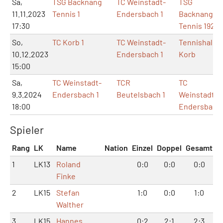
Sa,
TSG Backnang
TC Weinstadt-
TSG
11.11.2023
Tennis 1
Endersbach 1
Backnang
17:30
Tennis 1925
So,
TC Korb 1
TC Weinstadt-
Tennishalle
10.12.2023
Endersbach 1
Korb
15:00
Sa,
TC Weinstadt-
TCR
TC
9.3.2024
Endersbach 1
Beutelsbach 1
Weinstadt-
18:00
Endersbach
Spieler
Rang
LK
Name
Nation
Einzel
Doppel
Gesamt
1
LK13
Roland
0:0
0:0
0:0
Finke
2
LK15
Stefan
1:0
0:0
1:0
Walther
3
LK15
Hannes
0:2
2:1
2:3