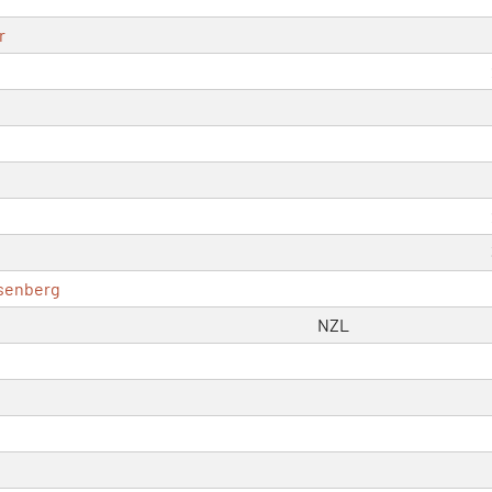
r
senberg
NZL