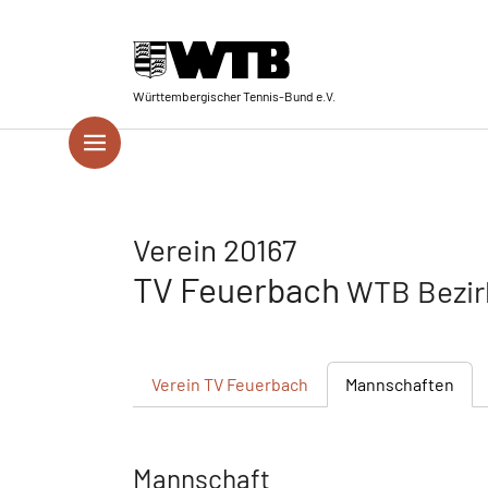
Skip to main navigation
Springe zum Seiteninhalt
Skip to page footer
Württembergischer Tennis-Bund e.V.
Verein 20167
TV Feuerbach
WTB Bezir
Verein
TV Feuerbach
Mannschaften
Mannschaft