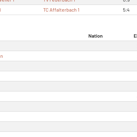
1
TC Affalterbach 1
5:4
Nation
E
nn