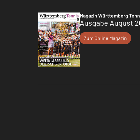
Magazin Württemberg Tenn
Ausgabe August 2
Zum Online Magazin