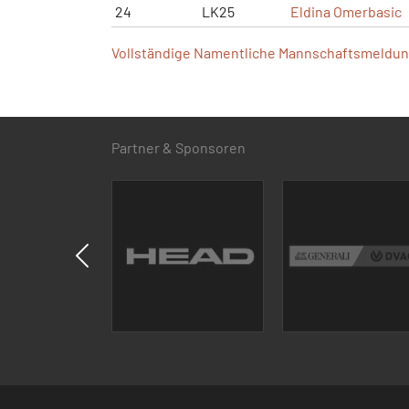
24
LK25
Eldina Omerbasic
Vollständige Namentliche Mannschaftsmeldung
Partner & Sponsoren