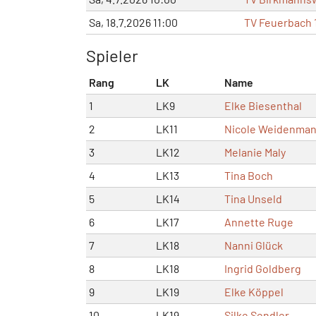
Sa, 18.7.2026 11:00
TV Feuerbach 
Spieler
Rang
LK
Name
1
LK9
Elke Biesenthal
2
LK11
Nicole Weidenma
3
LK12
Melanie Maly
4
LK13
Tina Boch
5
LK14
Tina Unseld
6
LK17
Annette Ruge
7
LK18
Nanni Glück
8
LK18
Ingrid Goldberg
9
LK19
Elke Köppel
10
LK19
Silke Sendler