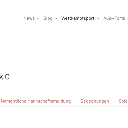
News
Blog
Wettkampfsport
Aus-/Fortbi
Submenu for "News"
Submenu for "Blog"
Submenu for "W
k C
Namentliche
Mannschaftsmeldung
Begegnungen
Spie