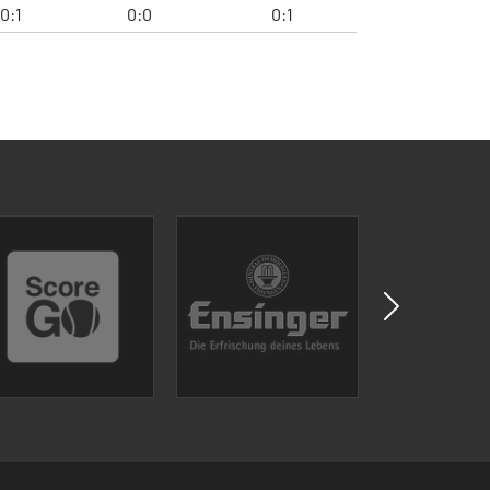
0:1
0:0
0:1