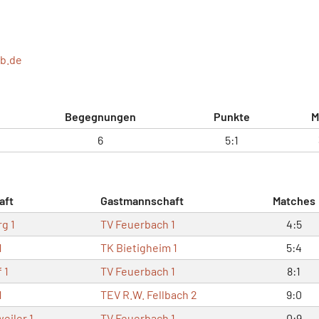
b.de
Begegnungen
Punkte
M
6
5:1
aft
Gastmannschaft
Matches
g 1
TV Feuerbach 1
4:5
1
TK Bietigheim 1
5:4
 1
TV Feuerbach 1
8:1
1
TEV R.W. Fellbach 2
9:0
eiler 1
TV Feuerbach 1
0:9