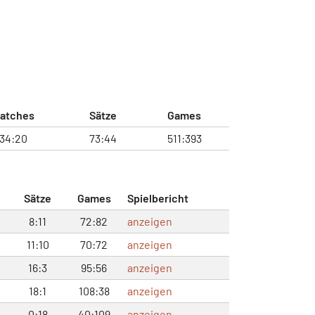
atches
Sätze
Games
34:20
73:44
511:393
Sätze
Games
Spielbericht
8:11
72:82
anzeigen
11:10
70:72
anzeigen
16:3
95:56
anzeigen
18:1
108:38
anzeigen
0:18
40:109
anzeigen