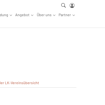
ldung
Angebot
Über uns
Partner
ettkampfsport"
Submenu for "Aus-/Fortbildung"
Submenu for "Angebot"
Submenu for "Über uns"
Submenu for "Partn
ler
LK-Vereinsübersicht