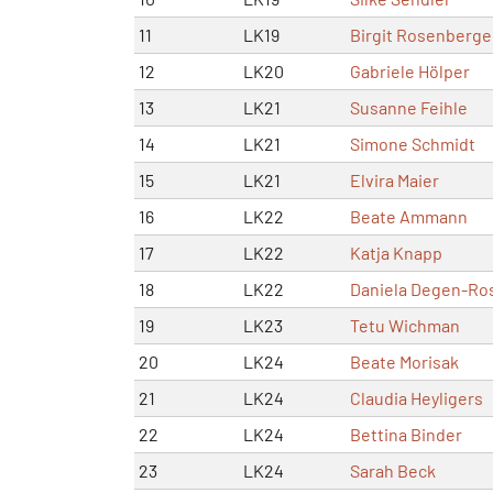
11
LK19
Birgit Rosenberge
12
LK20
Gabriele Hölper
13
LK21
Susanne Feihle
14
LK21
Simone Schmidt
15
LK21
Elvira Maier
16
LK22
Beate Ammann
17
LK22
Katja Knapp
18
LK22
Daniela Degen-Ro
19
LK23
Tetu Wichman
20
LK24
Beate Morisak
21
LK24
Claudia Heyligers
22
LK24
Bettina Binder
23
LK24
Sarah Beck