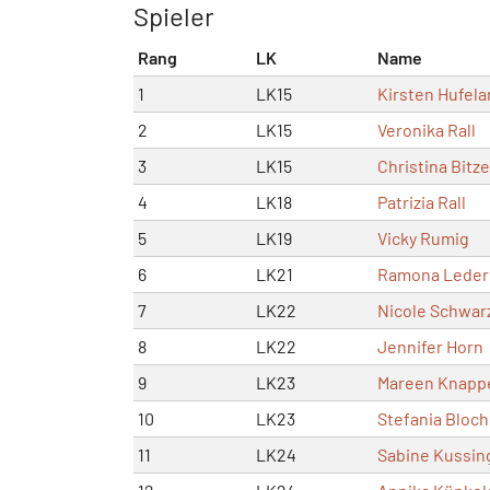
Spieler
Rang
LK
Name
1
LK15
Kirsten Hufel
2
LK15
Veronika Rall
3
LK15
Christina Bitze
4
LK18
Patrizia Rall
5
LK19
Vicky Rumig
6
LK21
Ramona Leder
7
LK22
Nicole Schwar
8
LK22
Jennifer Horn
9
LK23
Mareen Knapp
10
LK23
Stefania Bloch
11
LK24
Sabine Kussin