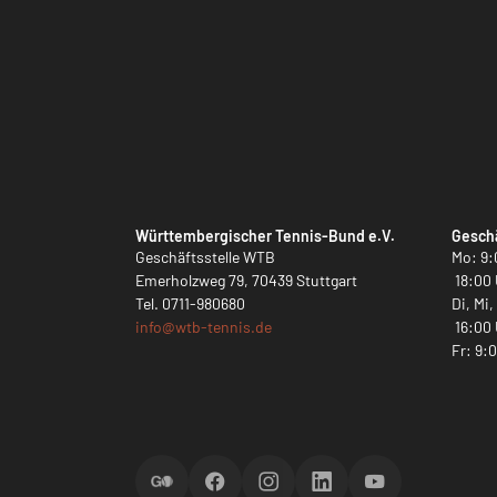
Württembergischer Tennis-Bund e.V.
Geschä
Geschäftsstelle WTB
Mo: 9:
Emerholzweg 79, 70439 Stuttgart
18:00 
Tel.
0711-980680
Di, Mi
info@
wtb-tennis.de
16:00 
Fr: 9:
ScoreGO
Facebook
Instagram
LinkedIn
YouTube