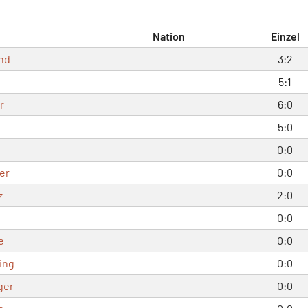
Nation
Einzel
and
3:2
5:1
r
6:0
5:0
0:0
er
0:0
z
2:0
0:0
e
0:0
ing
0:0
ger
0:0