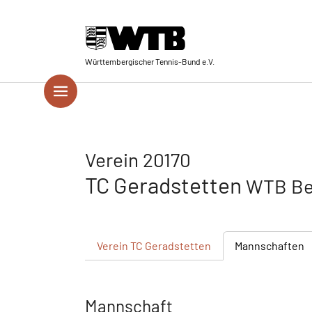
Skip to main navigation
Springe zum Seiteninhalt
Skip to page footer
Württembergischer Tennis-Bund e.V.
Verein 20170
TC Geradstetten
WTB Be
Verein
TC Geradstetten
Mannschaften
Mannschaft