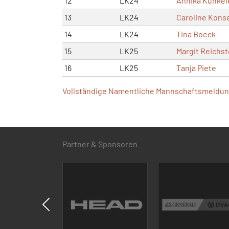
12
LK24
Annika Künkel
13
LK24
Caroline Kons
14
LK24
Tina Boeck
15
LK25
Margit Reichst
16
LK25
Tanja Piete
Vollständige Namentliche Mannschaftsmeldung
Partner & Sponsoren