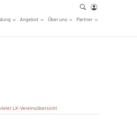
ldung
Angebot
Über uns
Partner
ettkampfsport"
Submenu for "Aus-/Fortbildung"
Submenu for "Angebot"
Submenu for "Über uns"
Submenu for "Partn
pieler
LK-Vereinsübersicht