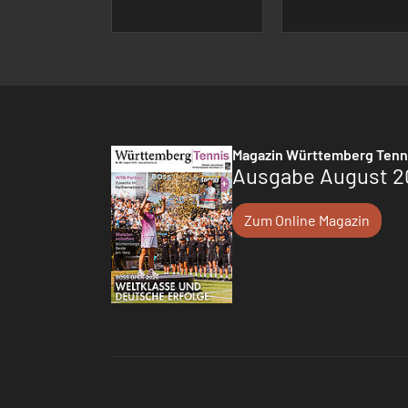
Magazin Württemberg Tenn
Ausgabe August 2
Zum Online Magazin