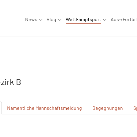
News
Blog
Wettkampfsport
Aus-/Fortbi
Submenu for "News"
Submenu for "Blog"
Submenu for "W
zirk B
Namentliche
Mannschaftsmeldung
Begegnungen
S