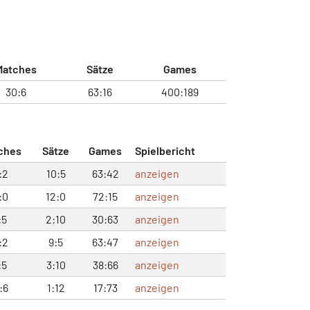
Matches
Sätze
Games
30:6
63:16
400:189
ches
Sätze
Games
Spielbericht
:2
10:5
63:42
anzeigen
:0
12:0
72:15
anzeigen
:5
2:10
30:63
anzeigen
:2
9:5
63:47
anzeigen
:5
3:10
38:66
anzeigen
:6
1:12
17:73
anzeigen