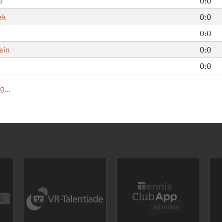
e
0:0
ek
0:0
0:0
ein
0:0
0:0
...