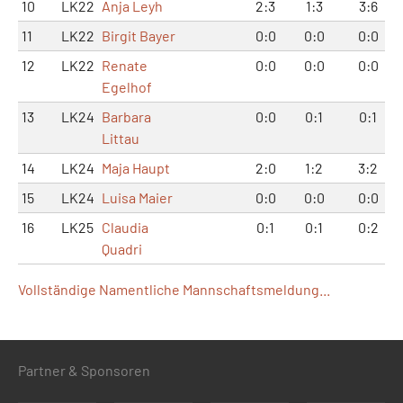
10
LK22
Anja Leyh
2:3
1:3
3:6
11
LK22
Birgit Bayer
0:0
0:0
0:0
12
LK22
Renate
0:0
0:0
0:0
Egelhof
13
LK24
Barbara
0:0
0:1
0:1
Littau
14
LK24
Maja Haupt
2:0
1:2
3:2
15
LK24
Luisa Maier
0:0
0:0
0:0
16
LK25
Claudia
0:1
0:1
0:2
Quadri
Vollständige Namentliche Mannschaftsmeldung...
Partner & Sponsoren