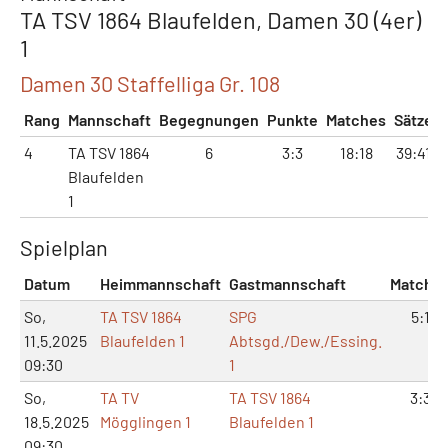
TA TSV 1864 Blaufelden, Damen 30 (4er)
1
Damen 30 Staffelliga Gr. 108
Rang
Mannschaft
Begegnungen
Punkte
Matches
Sätze
4
TA TSV 1864
6
3:3
18:18
39:41
Blaufelden
1
Spielplan
Datum
Heimmannschaft
Gastmannschaft
Matche
So,
TA TSV 1864
SPG
5:1
11.5.2025
Blaufelden 1
Abtsgd./Dew./Essing.
09:30
1
So,
TA TV
TA TSV 1864
3:3
18.5.2025
Mögglingen 1
Blaufelden 1
09:30