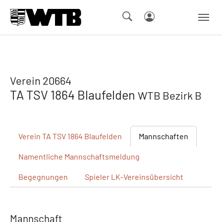
Skip to main navigation
Springe zum Seiteninhalt
Skip to page footer
Verein 20664
TA TSV 1864 Blaufelden
WTB Bezirk B
Verein
TA TSV 1864 Blaufelden
Mannschaften
Namentliche
Mannschaftsmeldung
Begegnungen
Spieler
LK-Vereinsübersicht
Mannschaft