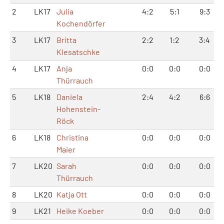
2
LK17
Julia
4:2
5:1
9:3
Kochendörfer
3
LK17
Britta
2:2
1:2
3:4
Klesatschke
4
LK17
Anja
0:0
0:0
0:0
Thürrauch
5
LK18
Daniela
2:4
4:2
6:6
Hohenstein-
Röck
6
LK18
Christina
0:0
0:0
0:0
Maier
7
LK20
Sarah
0:0
0:0
0:0
Thürrauch
8
LK20
Katja Ott
0:0
0:0
0:0
9
LK21
Heike Koeber
0:0
0:0
0:0