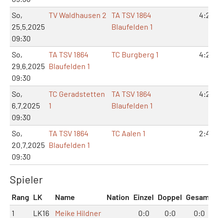
So,
TV Waldhausen 2
TA TSV 1864
4:2
25.5.2025
Blaufelden 1
09:30
So,
TA TSV 1864
TC Burgberg 1
4:2
29.6.2025
Blaufelden 1
09:30
So,
TC Geradstetten
TA TSV 1864
4:2
6.7.2025
1
Blaufelden 1
09:30
So,
TA TSV 1864
TC Aalen 1
2:4
20.7.2025
Blaufelden 1
09:30
Spieler
Rang
LK
Name
Nation
Einzel
Doppel
Gesamt
1
LK16
Meike Hildner
0:0
0:0
0:0