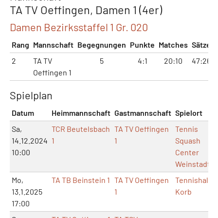
TA TV Oeffingen, Damen 1 (4er)
Damen Bezirksstaffel 1 Gr. 020
Rang
Mannschaft
Begegnungen
Punkte
Matches
Sätze
2
TA TV
5
4:1
20:10
47:26
Oeffingen 1
Spielplan
Datum
Heimmannschaft
Gastmannschaft
Spielort
Sa,
TCR Beutelsbach
TA TV Oeffingen
Tennis
14.12.2024
1
1
Squash
10:00
Center
Weinstadt
Mo,
TA TB Beinstein 1
TA TV Oeffingen
Tennishalle
13.1.2025
1
Korb
17:00