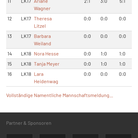
11
LK17
Ariane
2:1
3:0
5:1
Wagner
12
LK17
Theresa
0:0
0:0
0:0
Litzel
13
LK17
Barbara
0:0
0:0
0:0
Weiland
14
LK18
Nora Hesse
0:0
1:0
1:0
15
LK18
Tanja Meyer
0:0
1:0
1:0
16
LK18
Lara
0:0
0:0
0:0
Heidenwag
Vollständige Namentliche Mannschaftsmeldung...
Partner & Sponsoren