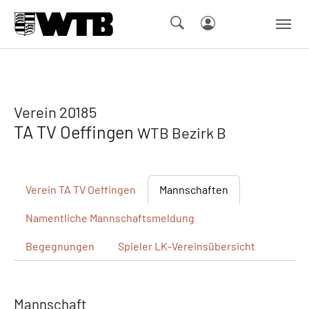
Skip to main navigation
Springe zum Seiteninhalt
Skip to page footer
Verein 20185
TA TV Oeffingen
WTB Bezirk B
Verein
TA TV Oeffingen
Mannschaften
Namentliche
Mannschaftsmeldung
Begegnungen
Spieler
LK-Vereinsübersicht
Mannschaft