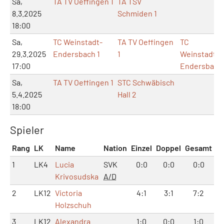
Sa,
TA TV Oeffingen 1
TA TSV
8.3.2025
Schmiden 1
18:00
Sa,
TC Weinstadt-
TA TV Oeffingen
TC
29.3.2025
Endersbach 1
1
Weinstadt-
17:00
Endersbach
Sa,
TA TV Oeffingen 1
STC Schwäbisch
5.4.2025
Hall 2
18:00
Spieler
Rang
LK
Name
Nation
Einzel
Doppel
Gesamt
1
LK4
Lucia
SVK
0:0
0:0
0:0
Krivosudska
A/D
2
LK12
Victoria
4:1
3:1
7:2
Holzschuh
3
LK12
Alexandra
1:0
0:0
1:0