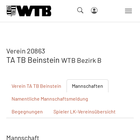
Skip to main navigation
Springe zum Seiteninhalt
Skip to page footer
Verein 20863
TA TB Beinstein
WTB Bezirk B
Verein
TA TB Beinstein
Mannschaften
Namentliche
Mannschaftsmeldung
Begegnungen
Spieler
LK-Vereinsübersicht
Mannschaft