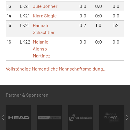
13
LK21
Jule Johner
0:0
0:0
0:0
14
LK21
Klara Siegle
0:0
0:0
0:0
15
LK21
Hannah
0:2
1:0
1:2
Schachtler
16
LK22
Melanie
0:0
0:0
0:0
Alonso
Martinez
Vollständige Namentliche Mannschaftsmeldung...
Partner & Sponsoren