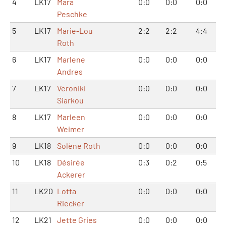
4
LK17
Mara
0:0
0:0
0:0
Peschke
5
LK17
Marie-Lou
2:2
2:2
4:4
Roth
6
LK17
Marlene
0:0
0:0
0:0
Andres
7
LK17
Veroniki
0:0
0:0
0:0
Siarkou
8
LK17
Marleen
0:0
0:0
0:0
Weimer
9
LK18
Solène Roth
0:0
0:0
0:0
10
LK18
Désirée
0:3
0:2
0:5
Ackerer
11
LK20
Lotta
0:0
0:0
0:0
Riecker
12
LK21
Jette Gries
0:0
0:0
0:0