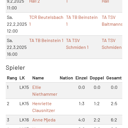
9.2.2025
Hall 2
1
Hall
11:00
Sa,
TCR Beutelsbach
TA TB Beinstein
TA TSV
22.2.2025
1
1
Baltmannswe
12:00
Sa,
TA TB Beinstein 1
TA TSV
TA TSV
22.3.2025
Schmiden 1
Schmiden
16:00
Spieler
Rang
LK
Name
Nation
Einzel
Doppel
Gesamt
1
LK15
Ellie
0:0
0:0
0:0
Niethammer
2
LK15
Henriette
1:3
1:2
2:5
Clausnitzer
3
LK16
Anne Mjeda
4:0
2:2
6:2