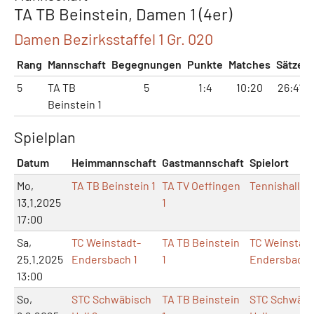
TA TB Beinstein, Damen 1 (4er)
Damen Bezirksstaffel 1 Gr. 020
Rang
Mannschaft
Begegnungen
Punkte
Matches
Sätze
5
TA TB
5
1:4
10:20
26:41
Beinstein 1
Spielplan
Datum
Heimmannschaft
Gastmannschaft
Spielort
Mo,
TA TB Beinstein 1
TA TV Oeffingen
Tennishalle 
13.1.2025
1
17:00
Sa,
TC Weinstadt-
TA TB Beinstein
TC Weinstadt
25.1.2025
Endersbach 1
1
Endersbach
13:00
So,
STC Schwäbisch
TA TB Beinstein
STC Schwäbi