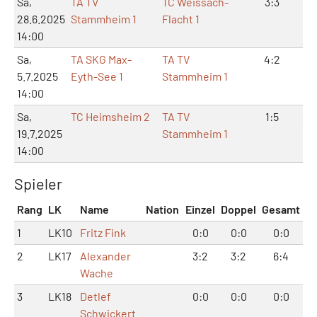
Sa,
TA TV
TC Weissach-
3:3
6:
28.6.2025
Stammheim 1
Flacht 1
14:00
Sa,
TA SKG Max-
TA TV
4:2
8:
5.7.2025
Eyth-See 1
Stammheim 1
14:00
Sa,
TC Heimsheim 2
TA TV
1:5
2:
19.7.2025
Stammheim 1
14:00
Spieler
Rang
LK
Name
Nation
Einzel
Doppel
Gesamt
1
LK10
Fritz Fink
0:0
0:0
0:0
2
LK17
Alexander
3:2
3:2
6:4
Wache
3
LK18
Detlef
0:0
0:0
0:0
Schwickert