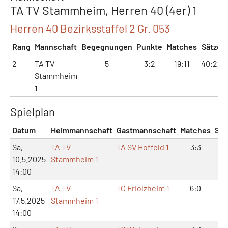
TA TV Stammheim, Herren 40 (4er) 1
Herren 40 Bezirksstaffel 2 Gr. 053
Rang
Mannschaft
Begegnungen
Punkte
Matches
Sätze
2
TA TV
5
3:2
19:11
40:22
Stammheim
1
Spielplan
Datum
Heimmannschaft
Gastmannschaft
Matches
Sät
Sa,
TA TV
TA SV Hoffeld 1
3:3
7:
10.5.2025
Stammheim 1
14:00
Sa,
TA TV
TC Friolzheim 1
6:0
12
17.5.2025
Stammheim 1
14:00