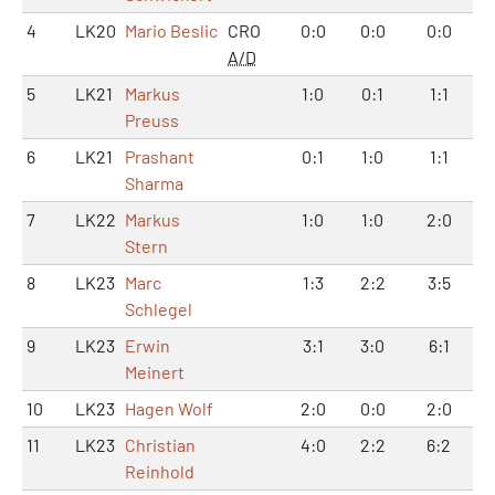
4
LK20
Mario Beslic
CRO
0:0
0:0
0:0
A/D
5
LK21
Markus
1:0
0:1
1:1
Preuss
6
LK21
Prashant
0:1
1:0
1:1
Sharma
7
LK22
Markus
1:0
1:0
2:0
Stern
8
LK23
Marc
1:3
2:2
3:5
Schlegel
9
LK23
Erwin
3:1
3:0
6:1
Meinert
10
LK23
Hagen Wolf
2:0
0:0
2:0
11
LK23
Christian
4:0
2:2
6:2
Reinhold