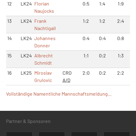
12
LK24
Florian
0:5
1:4
1:9
Naujocks
13
LK24
Frank
1:2
1:2
2:4
Nachtigall
14
LK24
Johannes
0:4
0:4
0:8
Donner
15
LK24
Albrecht
1:1
0:2
1:3
Schmidt
16
LK25
Miroslav
CRO
2:0
0:2
2:2
Grulovic
A/D
Vollständige Namentliche Mannschaftsmeldung...
Partner & Sponsoren