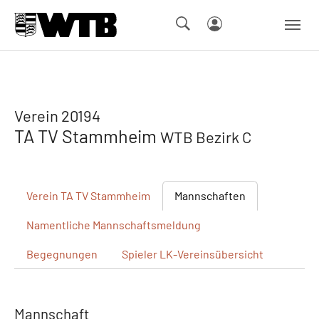
Skip to main navigation
Springe zum Seiteninhalt
Skip to page footer
Verein 20194
TA TV Stammheim
WTB Bezirk C
Verein
TA TV Stammheim
Mannschaften
Namentliche
Mannschaftsmeldung
Begegnungen
Spieler
LK-Vereinsübersicht
Mannschaft