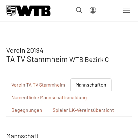
Skip to main navigation
Springe zum Seiteninhalt
Skip to page footer
Verein 20194
TA TV Stammheim
WTB Bezirk C
Verein
TA TV Stammheim
Mannschaften
Namentliche
Mannschaftsmeldung
Begegnungen
Spieler
LK-Vereinsübersicht
Mannschaft