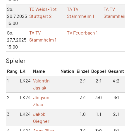
So,
TC Weiss-Rot
TA TV
TA TV
20.7.2025
Stuttgart 2
Stammheim 1
Stammheim
15:00
So,
TA TV
TV Feuerbach 1
27.7.2025
Stammheim 1
15:00
Spieler
Rang
LK
Name
Nation
Einzel
Doppel
Gesamt
1
LK24
Valentin
2:1
2:1
4:2
Jasiak
2
LK24
Jingyun
3:1
3:0
6:1
Zhao
3
LK24
Jakob
1:0
1:1
2:1
Giegner
4
LK24
Adna Pilav
3:1
3:0
6:1