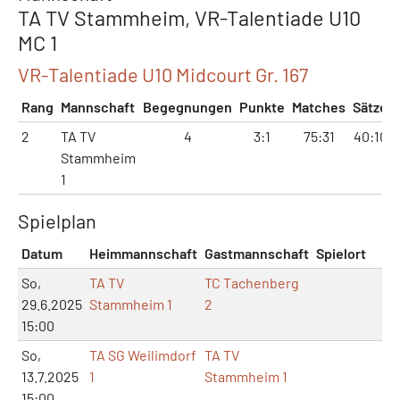
TA TV Stammheim, VR-Talentiade U10
MC 1
VR-Talentiade U10 Midcourt Gr. 167
Rang
Mannschaft
Begegnungen
Punkte
Matches
Sätze
2
TA TV
4
3:1
75:31
40:10
Stammheim
1
Spielplan
Datum
Heimmannschaft
Gastmannschaft
Spielort
So,
TA TV
TC Tachenberg
29.6.2025
Stammheim 1
2
15:00
So,
TA SG Weilimdorf
TA TV
13.7.2025
1
Stammheim 1
15:00