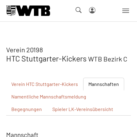
Skip to main navigation
Springe zum Seiteninhalt
Skip to page footer
Verein 20198
HTC Stuttgarter-Kickers
WTB Bezirk C
Verein
HTC Stuttgarter-Kickers
Mannschaften
Namentliche
Mannschaftsmeldung
Begegnungen
Spieler
LK-Vereinsübersicht
Mannschaft