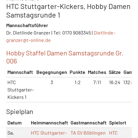
HTC Stuttgarter-Kickers, Hobby Damen
Samstagsrunde 1
Mannschaftsführer
Dr. Dietlinde Granzer | Tel: 0170 9083345 |
Dietlinde-
granzer@
t-online.de
Hobby Staffel Damen Samstagsrunde Gr.
006
Mannschaft
Begegnungen
Punkte
Matches
Sätze
Game
HTC
3
1:2
7:11
16:24
132:17
Stuttgarter-
Kickers 1
Spielplan
Datum
Heimmannschaft
Gastmannschaft
Spielort
Ma
Sa,
HTC Stuttgarter-
TA SV Böblingen
HTC