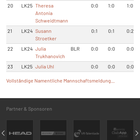
20
LK25
Theresa
0:0
1:0
1:0
Antonia
Schweidtmann
21
LK24
Susann
0:1
0:1
0:2
Stroetker
22
LK24
Julia
BLR
0:0
0:0
0:0
Trukhanovich
23
LK25
Julia Uhl
0:0
0:0
0:0
Vollständige Namentliche Mannschaftsmeldung...
Partner & Sponsoren