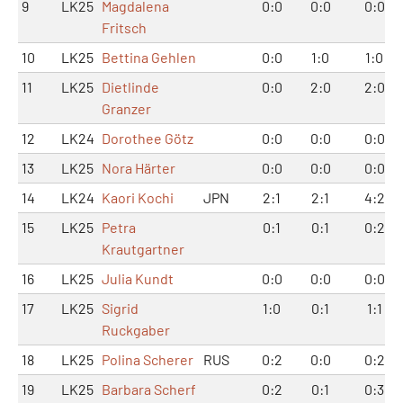
9
LK25
Magdalena
0:0
0:0
0:0
Fritsch
10
LK25
Bettina Gehlen
0:0
1:0
1:0
11
LK25
Dietlinde
0:0
2:0
2:0
Granzer
12
LK24
Dorothee Götz
0:0
0:0
0:0
13
LK25
Nora Härter
0:0
0:0
0:0
14
LK24
Kaori Kochi
JPN
2:1
2:1
4:2
15
LK25
Petra
0:1
0:1
0:2
Krautgartner
16
LK25
Julia Kundt
0:0
0:0
0:0
17
LK25
Sigrid
1:0
0:1
1:1
Ruckgaber
18
LK25
Polina Scherer
RUS
0:2
0:0
0:2
19
LK25
Barbara Scherf
0:2
0:1
0:3