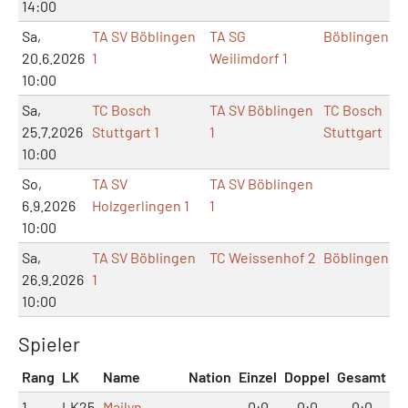
14:00
Sa,
TA SV Böblingen
TA SG
Böblingen
20.6.2026
1
Weilimdorf 1
10:00
Sa,
TC Bosch
TA SV Böblingen
TC Bosch
25.7.2026
Stuttgart 1
1
Stuttgart
10:00
So,
TA SV
TA SV Böblingen
6.9.2026
Holzgerlingen 1
1
10:00
Sa,
TA SV Böblingen
TC Weissenhof 2
Böblingen
26.9.2026
1
10:00
Spieler
Rang
LK
Name
Nation
Einzel
Doppel
Gesamt
1
LK25
Mailyn
0:0
0:0
0:0