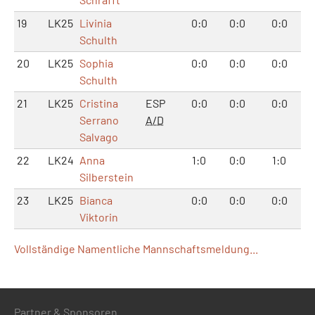
19
LK25
Livinia
0:0
0:0
0:0
Schulth
20
LK25
Sophia
0:0
0:0
0:0
Schulth
21
LK25
Cristina
ESP
0:0
0:0
0:0
Serrano
A/D
Salvago
22
LK24
Anna
1:0
0:0
1:0
Silberstein
23
LK25
Bianca
0:0
0:0
0:0
Viktorin
Vollständige Namentliche Mannschaftsmeldung...
Partner & Sponsoren