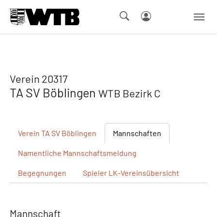
Skip to main navigation
Springe zum Seiteninhalt
Skip to page footer
Verein 20317
TA SV Böblingen
WTB Bezirk C
Verein
TA SV Böblingen
Mannschaften
Namentliche
Mannschaftsmeldung
Begegnungen
Spieler
LK-Vereinsübersicht
Mannschaft