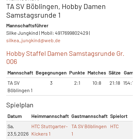
TA SV Böblingen, Hobby Damen
Samstagsrunde 1
Mannschaftsführer
Silke Jungkind | Mobil: 4917699802429 |
silkea_jungkind@
web.de
Hobby Staffel Damen Samstagsrunde Gr.
006
Mannschaft
Begegnungen
Punkte
Matches
Sätze
Games
TA SV
3
2:1
10:8
21:18
154:143
Böblingen 1
Spielplan
Datum
Heimmannschaft
Gastmannschaft
Spielort
M
Sa,
HTC Stuttgarter-
TA SV Böblingen
HTC
23.5.2026
Kickers 1
1