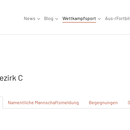
News
Blog
Wettkampfsport
Aus-/Fortbi
Submenu for "News"
Submenu for "Blog"
Submenu for "W
zirk C
Namentliche
Mannschaftsmeldung
Begegnungen
S