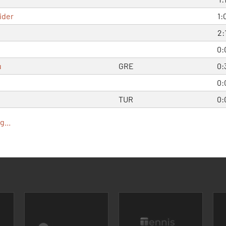
ider
1:
2:
0:
u
GRE
0:
0:
TUR
0:
...