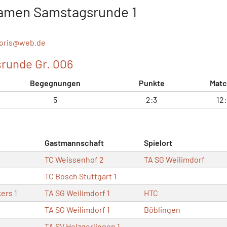
Damen Samstagsrunde 1
oris@
web.de
runde Gr. 006
Begegnungen
Punkte
Matc
5
2:3
12:
Gastmannschaft
Spielort
TC Weissenhof 2
TA SG Weilimdorf
TC Bosch Stuttgart 1
ers 1
TA SG Weilimdorf 1
HTC
TA SG Weilimdorf 1
Böblingen
TA SV Holzgerlingen 1