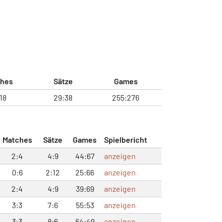
hes
Sätze
Games
18
29:38
255:276
Matches
Sätze
Games
Spielbericht
2:4
4:9
44:67
anzeigen
0:6
2:12
25:66
anzeigen
2:4
4:9
39:69
anzeigen
3:3
7:6
55:53
anzeigen
3:3
8:6
64:49
anzeigen