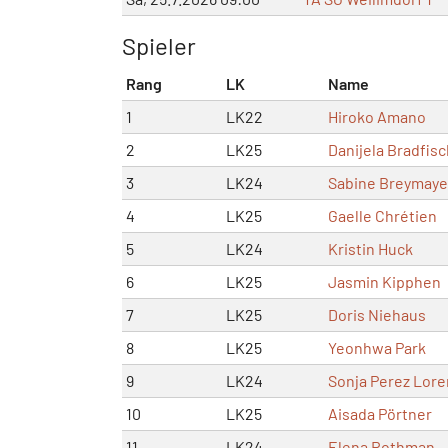
Spieler
Rang
LK
Name
1
LK22
Hiroko Amano
2
LK25
Danijela Bradfisc
3
LK24
Sabine Breymaye
4
LK25
Gaelle Chrétien
5
LK24
Kristin Huck
6
LK25
Jasmin Kipphen
7
LK25
Doris Niehaus
8
LK25
Yeonhwa Park
9
LK24
Sonja Perez Lor
10
LK25
Aisada Pörtner
11
LK24
Elena Rothman