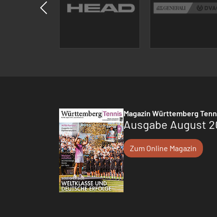
Magazin Württemberg Tenn
Ausgabe August 2
Zum Online Magazin