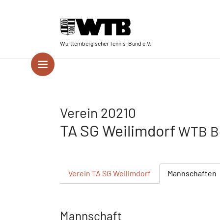
Skip to main navigation
Springe zum Seiteninhalt
Skip to page footer
Württembergischer Tennis-Bund e.V.
Verein 20210
TA SG Weilimdorf
WTB Be
Verein
TA SG Weilimdorf
Mannschaften
Mannschaft