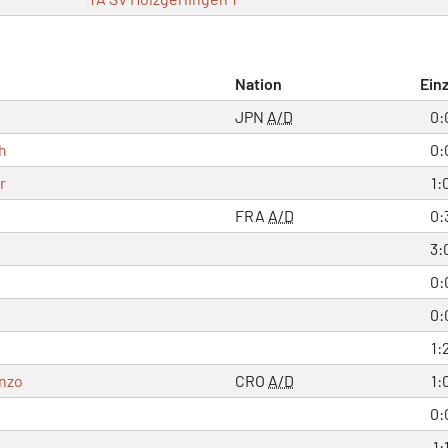
Nation
Einz
JPN
A/D
0:
h
0:
r
1:
FRA
A/D
0:
3:
0:
0:
1:
enzo
CRO
A/D
1:
0:
1: