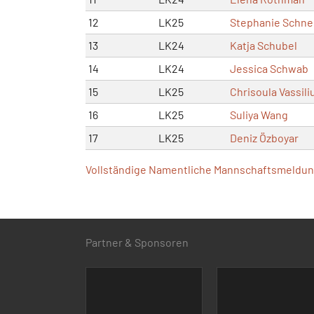
12
LK25
Stephanie Schne
13
LK24
Katja Schubel
14
LK24
Jessica Schwab
15
LK25
Chrisoula Vassili
16
LK25
Suliya Wang
17
LK25
Deniz Özboyar
Vollständige Namentliche Mannschaftsmeldung
Partner & Sponsoren