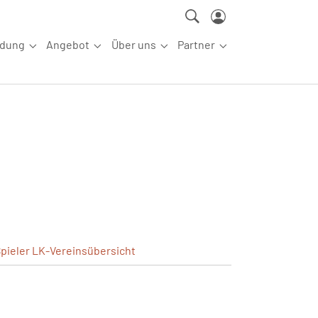
ldung
Angebot
Über uns
Partner
ettkampfsport"
Submenu for "Aus-/Fortbildung"
Submenu for "Angebot"
Submenu for "Über uns"
Submenu for "Partn
pieler
LK-Vereinsübersicht