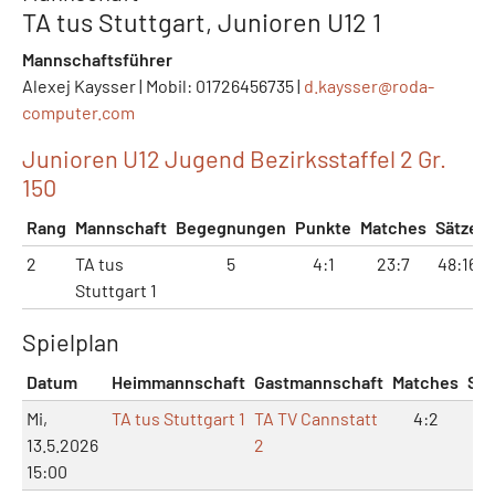
TA tus Stuttgart, Junioren U12 1
Mannschaftsführer
Alexej Kaysser | Mobil: 01726456735 |
d.kaysser@
roda-
computer.com
Junioren U12 Jugend Bezirksstaffel 2 Gr.
150
Rang
Mannschaft
Begegnungen
Punkte
Matches
Sätze
2
TA tus
5
4:1
23:7
48:16
3
Stuttgart 1
Spielplan
Datum
Heimmannschaft
Gastmannschaft
Matches
Sät
Mi,
TA tus Stuttgart 1
TA TV Cannstatt
4:2
9:
13.5.2026
2
15:00