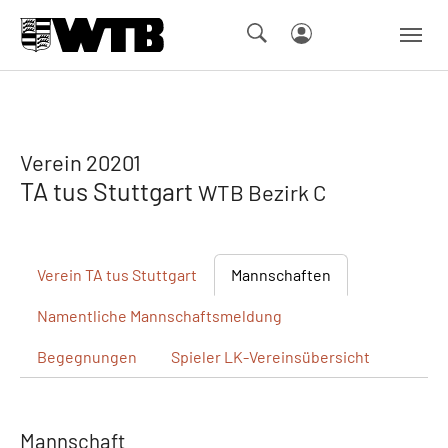
Skip to main navigation
Springe zum Seiteninhalt
Skip to page footer
Verein 20201
TA tus Stuttgart
WTB Bezirk C
Verein
TA tus Stuttgart
Mannschaften
Namentliche
Mannschaftsmeldung
Begegnungen
Spieler
LK-Vereinsübersicht
Mannschaft