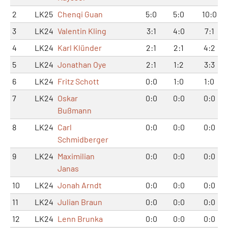
2
LK25
Chenqi Guan
5:0
5:0
10:0
3
LK24
Valentin Kling
3:1
4:0
7:1
4
LK24
Karl Klünder
2:1
2:1
4:2
5
LK24
Jonathan Oye
2:1
1:2
3:3
6
LK24
Fritz Schott
0:0
1:0
1:0
7
LK24
Oskar
0:0
0:0
0:0
Bußmann
8
LK24
Carl
0:0
0:0
0:0
Schmidberger
9
LK24
Maximilian
0:0
0:0
0:0
Janas
10
LK24
Jonah Arndt
0:0
0:0
0:0
11
LK24
Julian Braun
0:0
0:0
0:0
12
LK24
Lenn Brunka
0:0
0:0
0:0