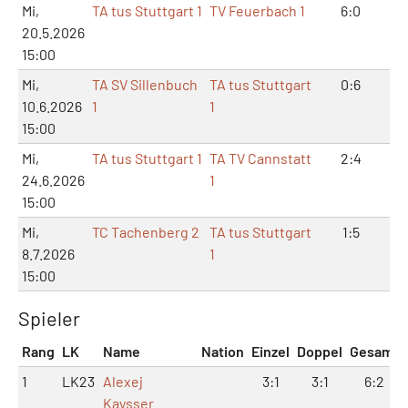
Mi,
TA tus Stuttgart 1
TV Feuerbach 1
6:0
12
20.5.2026
15:00
Mi,
TA SV Sillenbuch
TA tus Stuttgart
0:6
0:
10.6.2026
1
1
15:00
Mi,
TA tus Stuttgart 1
TA TV Cannstatt
2:4
5:
24.6.2026
1
15:00
Mi,
TC Tachenberg 2
TA tus Stuttgart
1:5
4:
8.7.2026
1
15:00
Spieler
Rang
LK
Name
Nation
Einzel
Doppel
Gesamt
1
LK23
Alexej
3:1
3:1
6:2
Kaysser