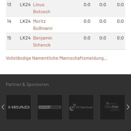
13
LK24
Linus
0:0
0:0
0:0
Botosch
14
LK24
Moritz
0:0
0:0
0:0
Bußmann
15
LK24
Benjamin
0:0
0:0
0:0
Schenck
Vollständige Namentliche Mannschaftsmeldung...
Partner & Sponsoren