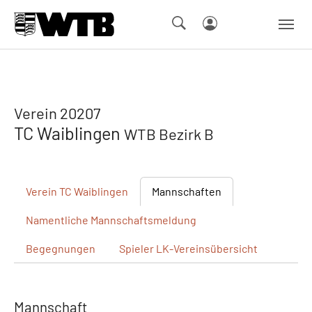
Skip to main navigation
Springe zum Seiteninhalt
Skip to page footer
Verein 20207
TC Waiblingen
WTB Bezirk B
Verein
TC Waiblingen
Mannschaften
Namentliche
Mannschaftsmeldung
Begegnungen
Spieler
LK-Vereinsübersicht
Mannschaft