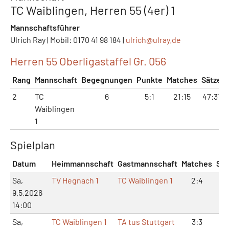
TC Waiblingen, Herren 55 (4er) 1
Mannschaftsführer
Ulrich Ray | Mobil: 0170 41 98 184 |
ulrich@
ulray.de
Herren 55 Oberligastaffel Gr. 056
Rang
Mannschaft
Begegnungen
Punkte
Matches
Sätze
2
TC
6
5:1
21:15
47:31
Waiblingen
1
Spielplan
Datum
Heimmannschaft
Gastmannschaft
Matches
Sät
Sa,
TV Hegnach 1
TC Waiblingen 1
2:4
4:
9.5.2026
14:00
Sa,
TC Waiblingen 1
TA tus Stuttgart
3:3
8: