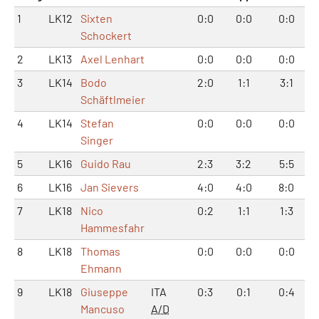
1
LK12
Sixten
0:0
0:0
0:0
Schockert
2
LK13
Axel Lenhart
0:0
0:0
0:0
3
LK14
Bodo
2:0
1:1
3:1
Schäftlmeier
4
LK14
Stefan
0:0
0:0
0:0
Singer
5
LK16
Guido Rau
2:3
3:2
5:5
6
LK16
Jan Sievers
4:0
4:0
8:0
7
LK18
Nico
0:2
1:1
1:3
Hammesfahr
8
LK18
Thomas
0:0
0:0
0:0
Ehmann
9
LK18
Giuseppe
ITA
0:3
0:1
0:4
Mancuso
A/D