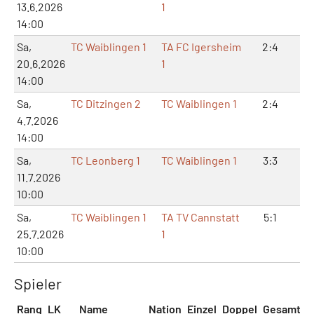
13.6.2026
1
14:00
Sa,
TC Waiblingen 1
TA FC Igersheim
2:4
4:
20.6.2026
1
14:00
Sa,
TC Ditzingen 2
TC Waiblingen 1
2:4
4:
4.7.2026
14:00
Sa,
TC Leonberg 1
TC Waiblingen 1
3:3
6:
11.7.2026
10:00
Sa,
TC Waiblingen 1
TA TV Cannstatt
5:1
10
25.7.2026
1
10:00
Spieler
Rang
LK
Name
Nation
Einzel
Doppel
Gesamt