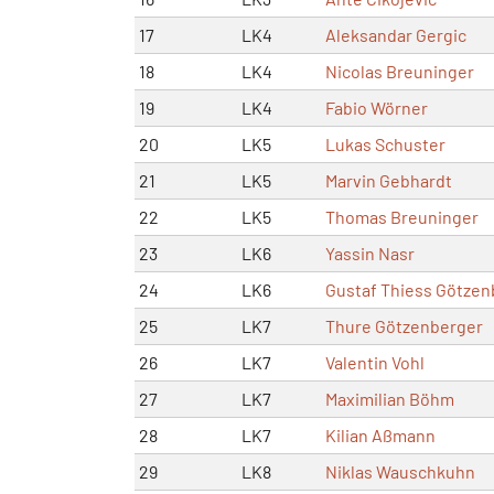
17
LK4
Aleksandar Gergic
18
LK4
Nicolas Breuninger
19
LK4
Fabio Wörner
20
LK5
Lukas Schuster
21
LK5
Marvin Gebhardt
22
LK5
Thomas Breuninger
23
LK6
Yassin Nasr
24
LK6
Gustaf Thiess Götzen
25
LK7
Thure Götzenberger
26
LK7
Valentin Vohl
27
LK7
Maximilian Böhm
28
LK7
Kilian Aßmann
29
LK8
Niklas Wauschkuhn