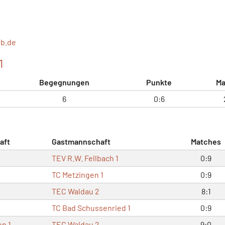
b.de
1
Begegnungen
Punkte
Ma
6
0:6
aft
Gastmannschaft
Matches
TEV R.W. Fellbach 1
0:9
TC Metzingen 1
0:9
TEC Waldau 2
8:1
TC Bad Schussenried 1
0:9
en 1
TEC Waldau 2
9:0