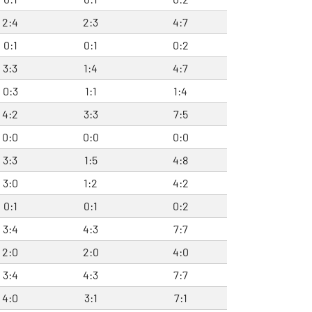
2:4
2:3
4:7
0:1
0:1
0:2
3:3
1:4
4:7
0:3
1:1
1:4
4:2
3:3
7:5
0:0
0:0
0:0
3:3
1:5
4:8
3:0
1:2
4:2
0:1
0:1
0:2
3:4
4:3
7:7
2:0
2:0
4:0
3:4
4:3
7:7
4:0
3:1
7:1