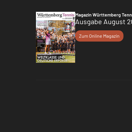
Magazin Württemberg Tenn
Ausgabe August 2
Zum Online Magazin