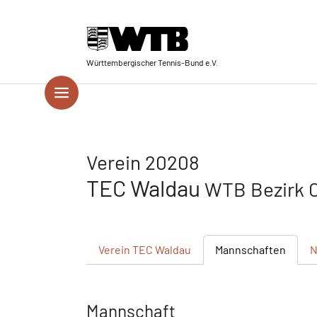
Skip to main navigation
Springe zum Seiteninhalt
Skip to page footer
Württembergischer Tennis-Bund e.V.
Verein 20208
TEC Waldau
WTB Bezirk 
Verein
TEC Waldau
Mannschaften
N
Mannschaft