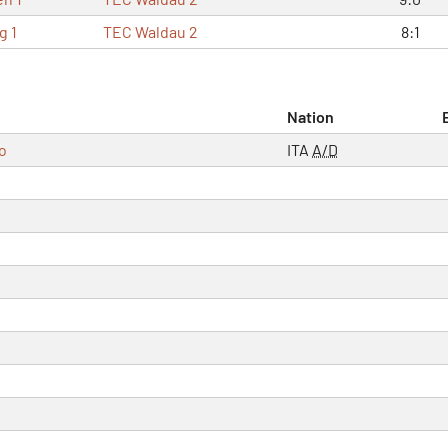
g 1
TEC Waldau 2
8:1
Nation
o
ITA
A/D