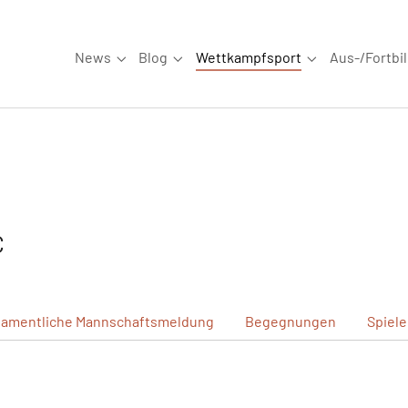
News
Blog
Wettkampfsport
Aus-/Fortbi
Submenu for "News"
Submenu for "Blog"
Submenu for "W
C
amentliche
Mannschaftsmeldung
Begegnungen
Spiel