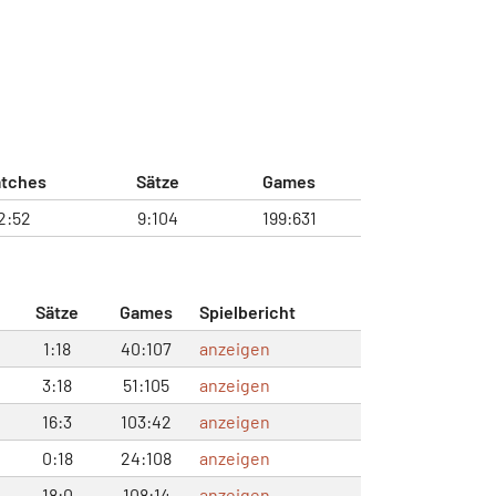
tches
Sätze
Games
2:52
9:104
199:631
Sätze
Games
Spielbericht
1:18
40:107
anzeigen
3:18
51:105
anzeigen
16:3
103:42
anzeigen
0:18
24:108
anzeigen
18:0
108:14
anzeigen