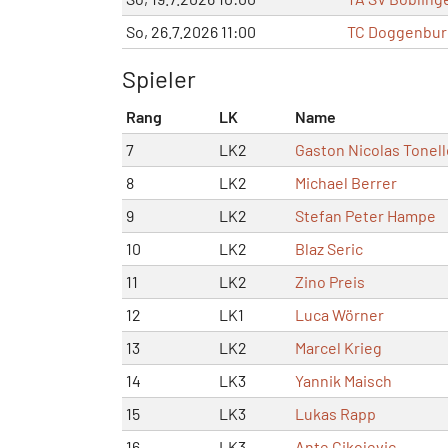
So, 26.7.2026 11:00
TC Doggenbur
Spieler
Rang
LK
Name
7
LK2
Gaston Nicolas Tonell
8
LK2
Michael Berrer
9
LK2
Stefan Peter Hampe
10
LK2
Blaz Seric
11
LK2
Zino Preis
12
LK1
Luca Wörner
13
LK2
Marcel Krieg
14
LK3
Yannik Maisch
15
LK3
Lukas Rapp
16
LK3
Ante Cikojevic