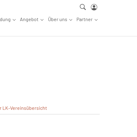
ldung
Angebot
Über uns
Partner
ettkampfsport"
Submenu for "Aus-/Fortbildung"
Submenu for "Angebot"
Submenu for "Über uns"
Submenu for "Partn
er
LK-Vereinsübersicht