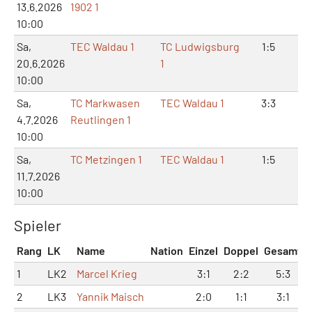
13.6.2026
1902 1
10:00
Sa,
TEC Waldau 1
TC Ludwigsburg
1:5
3:
20.6.2026
1
10:00
Sa,
TC Markwasen
TEC Waldau 1
3:3
6:
4.7.2026
Reutlingen 1
10:00
Sa,
TC Metzingen 1
TEC Waldau 1
1:5
2:
11.7.2026
10:00
Spieler
Rang
LK
Name
Nation
Einzel
Doppel
Gesamt
1
LK2
Marcel Krieg
3:1
2:2
5:3
2
LK3
Yannik Maisch
2:0
1:1
3:1