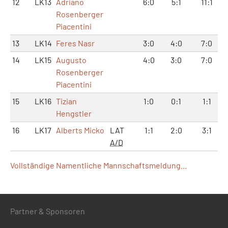
12
LK13
Adriano
6:0
5:1
11:1
Rosenberger
Piacentini
13
LK14
Feres Nasr
3:0
4:0
7:0
14
LK15
Augusto
4:0
3:0
7:0
Rosenberger
Piacentini
15
LK16
Tizian
1:0
0:1
1:1
Hengstler
16
LK17
Alberts Micko
LAT
1:1
2:0
3:1
A/D
Vollständige Namentliche Mannschaftsmeldung...
Partner & Sponsoren