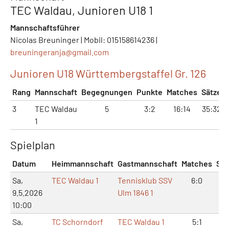
TEC Waldau, Junioren U18 1
Mannschaftsführer
Nicolas Breuninger | Mobil: 015158614236 |
breuningeranja@
gmail.com
Junioren U18 Württembergstaffel Gr. 126
Rang
Mannschaft
Begegnungen
Punkte
Matches
Sätze
3
TEC Waldau
5
3:2
16:14
35:32
1
Spielplan
Datum
Heimmannschaft
Gastmannschaft
Matches
Sät
Sa,
TEC Waldau 1
Tennisklub SSV
6:0
12
9.5.2026
Ulm 1846 1
10:00
Sa,
TC Schorndorf
TEC Waldau 1
5:1
11