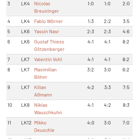
3
LK4
Nicolas
1:0
1:0
2:0
Breuninger
4
LK4
Fabio Wörner
1:3
2:2
3:5
5
LK6
Yassin Nasr
2:3
2:3
4:6
6
LK6
Gustaf Thiess
4:1
4:1
8:2
Götzenberger
7
LK7
Valentin Vohl
4:1
4:1
8:2
8
LK7
Maximilian
3:2
3:0
6:2
Böhm
9
LK7
Kilian
4:2
3:3
7:5
Aßmann
10
LK8
Niklas
4:1
4:2
8:3
Wauschkuhn
11
LK12
Mikko
4:0
3:0
7:0
Deuschle