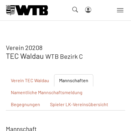
Skip to main navigation
Springe zum Seiteninhalt
Skip to page footer
Verein 20208
TEC Waldau
WTB Bezirk C
Verein
TEC Waldau
Mannschaften
Namentliche
Mannschaftsmeldung
Begegnungen
Spieler
LK-Vereinsübersicht
Mannschaft