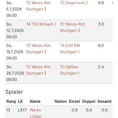
So,
TC Weiss-Rot
TC Degerloch 2
0:6
0:1
5.7.2026
Stuttgart 3
09:00
So,
TA TSV Birkach 1
TC Weiss-Rot
3:3
6:
12.7.2026
Stuttgart 3
09:00
So,
TC Weiss-Rot
TA ESV RW
6:0
12:
19.7.2026
Stuttgart 3
Stuttgart 1
09:00
So,
TC Weiss-Rot
TC Galileo
2:4
5:
26.7.2026
Stuttgart 3
Stuttgart 1
09:00
Spieler
Rang
LK
Name
Nation
Einzel
Doppel
Gesamt
13
LK17
Maren
0:0
0:0
0:0
Lüdke