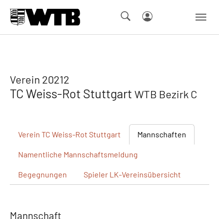
Skip to main navigation
Springe zum Seiteninhalt
Skip to page footer
Verein 20212
TC Weiss-Rot Stuttgart
WTB Bezirk C
Verein
TC Weiss-Rot Stuttgart
Mannschaften
Namentliche
Mannschaftsmeldung
Begegnungen
Spieler
LK-Vereinsübersicht
Mannschaft