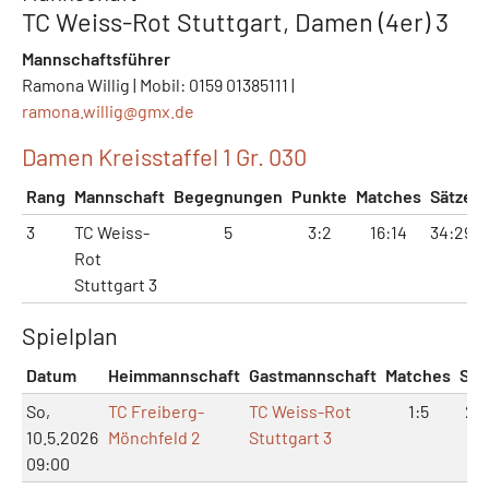
TC Weiss-Rot Stuttgart, Damen (4er) 3
Mannschaftsführer
Ramona Willig | Mobil: 0159 01385111 |
ramona.willig@
gmx.de
Damen Kreisstaffel 1 Gr. 030
Rang
Mannschaft
Begegnungen
Punkte
Matches
Sätze
3
TC Weiss-
5
3:2
16:14
34:29
Rot
Stuttgart 3
Spielplan
Datum
Heimmannschaft
Gastmannschaft
Matches
Sät
So,
TC Freiberg-
TC Weiss-Rot
1:5
2:1
10.5.2026
Mönchfeld 2
Stuttgart 3
09:00