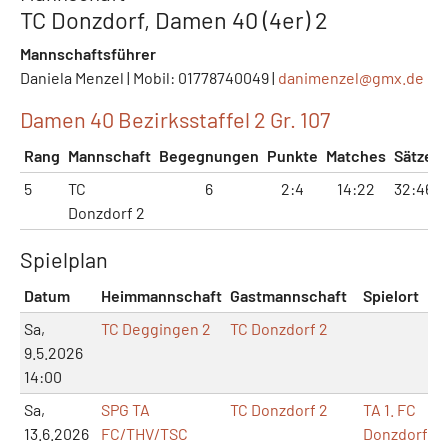
TC Donzdorf, Damen 40 (4er) 2
Mannschaftsführer
Daniela Menzel | Mobil: 01778740049 |
danimenzel@
gmx.de
Damen 40 Bezirksstaffel 2 Gr. 107
Rang
Mannschaft
Begegnungen
Punkte
Matches
Sätze
5
TC
6
2:4
14:22
32:46
Donzdorf 2
Spielplan
Datum
Heimmannschaft
Gastmannschaft
Spielort
M
Sa,
TC Deggingen 2
TC Donzdorf 2
9.5.2026
14:00
Sa,
SPG TA
TC Donzdorf 2
TA 1. FC
13.6.2026
FC/THV/TSC
Donzdorf