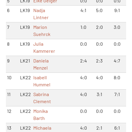
5
LK19
Elke Geiger
0:0
0:0
0:0
6
LK19
Nadja
4:1
5:0
9:1
Lintner
7
LK19
Marion
1:0
2:0
3:0
Suehrck
8
LK19
Julia
0:0
0:0
0:0
Kammerer
9
LK21
Daniela
2:4
2:3
4:7
Menzel
10
LK22
Isabell
4:0
4:0
8:0
Hummel
11
LK22
Sabrina
4:0
3:1
7:1
Clement
12
LK22
Monika
0:0
0:0
0:0
Barth
13
LK22
Michaela
4:0
2:1
6:1