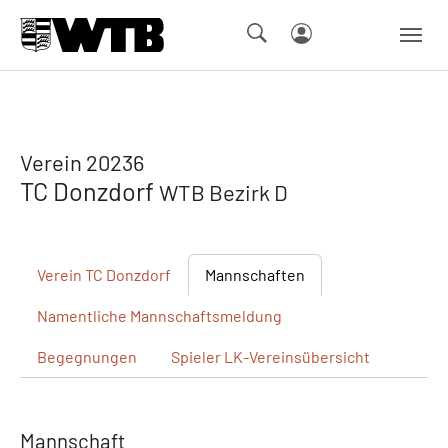
Skip to main navigation
Springe zum Seiteninhalt
Skip to page footer
Verein 20236
TC Donzdorf
WTB Bezirk D
Verein
TC Donzdorf
Mannschaften
Namentliche
Mannschaftsmeldung
Begegnungen
Spieler
LK-Vereinsübersicht
Mannschaft