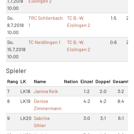
1.7.2018
Eislingen 2
10:00
So,
TRC Schlierbach
TC B.-W.
1:5
2:1
8.7.2018
1
Eislingen 2
10:00
So,
TC Neidlingen 1
TC B.-W.
0:6
2:1
15.7.2018
Eislingen 2
10:00
Spieler
Rang
LK
Name
Nation
Einzel
Doppel
Gesamt
7
LK18
Janina Reik
1:2
2:0
3:2
8
LK19
Denise
4:2
4:2
8:4
Zimmermann
9
LK20
Sabrina
3:0
3:1
6:1
Sihler