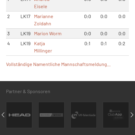
Eisele
2
LK17
Marianne
0:0
0:0
0:0
Zoldahn
3
LK19
Marion Worm
0:0
0:0
0:0
4
LK19
Katja
0:1
0:1
0:2
Millinger
Vollständige Namentliche Mannschaftsmeldung...
Partner & Sponsoren