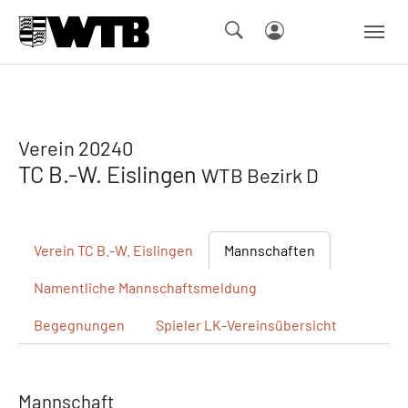
Skip to main navigation
Springe zum Seiteninhalt
Skip to page footer
Verein 20240
TC B.-W. Eislingen
WTB Bezirk D
Verein
TC B.-W. Eislingen
Mannschaften
Namentliche
Mannschaftsmeldung
Begegnungen
Spieler
LK-Vereinsübersicht
Mannschaft