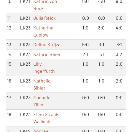
10
LK21
Kathrin von
5:0
4:0
9:0
Bock
11
LK21
Julia Reick
0:0
0:0
0:0
12
LK23
Katharina
1:0
3:0
4:0
Luplow
13
LK23
Celine Krejza
5:0
3:1
8:1
14
LK23
Kathrin Beier
2:1
1:1
3:2
15
LK23
Lilly
1:0
1:0
2:0
Ingerfurth
16
LK23
Nathalie
1:0
1:0
2:0
Sihler
17
LK23
Manuela
0:0
0:0
0:0
Ziller
18
LK23
Ellen Strauß-
0:0
0:0
0:0
Wallisch
1
LK14
Andrea
0:0
0:0
0:0