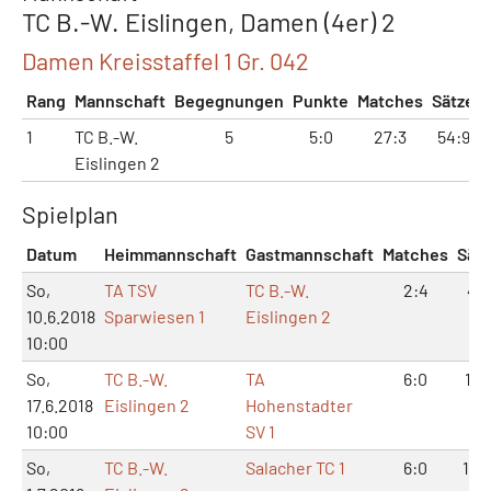
TC B.-W. Eislingen, Damen (4er) 2
Damen Kreisstaffel 1 Gr. 042
Rang
Mannschaft
Begegnungen
Punkte
Matches
Sätze
1
TC B.-W.
5
5:0
27:3
54:9
Eislingen 2
Spielplan
Datum
Heimmannschaft
Gastmannschaft
Matches
Sät
So,
TA TSV
TC B.-W.
2:4
4:8
10.6.2018
Sparwiesen 1
Eislingen 2
10:00
So,
TC B.-W.
TA
6:0
12:
17.6.2018
Eislingen 2
Hohenstadter
10:00
SV 1
So,
TC B.-W.
Salacher TC 1
6:0
12: