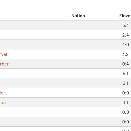
Nation
Einze
3:3
2:4
4:0
rvat
3:2
rber
0:4
y
5:1
3:1
dert
0:0
ren
0:1
0:0
0:0