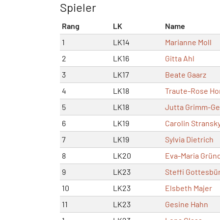
Spieler
Rang
LK
Name
1
LK14
Marianne Moll
2
LK16
Gitta Ahl
3
LK17
Beate Gaarz
4
LK18
Traute-Rose Ho
5
LK18
Jutta Grimm-Ge
6
LK19
Carolin Stransk
7
LK19
Sylvia Dietrich
8
LK20
Eva-Maria Grün
9
LK23
Steffi Gottesbü
10
LK23
Elsbeth Majer
11
LK23
Gesine Hahn