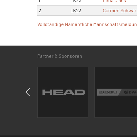
1
LK23
Lena Class
2
LK23
Carmen Schwar
Vollständige Namentliche Mannschaftsmeldung
Partner & Sponsoren