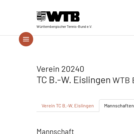
Skip to main navigation
Springe zum Seiteninhalt
Skip to page footer
Württembergischer Tennis-Bund e.V.
Verein 20240
TC B.-W. Eislingen
WTB B
Verein
TC B.-W. Eislingen
Mannschaften
Mannschaft