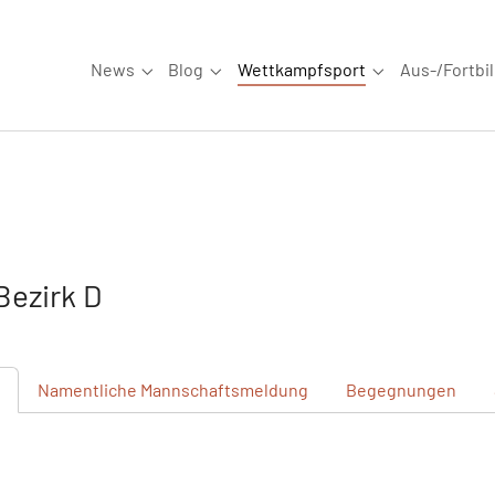
News
Blog
Wettkampfsport
Aus-/Fortbi
Submenu for "News"
Submenu for "Blog"
Submenu for "W
ezirk D
Namentliche
Mannschaftsmeldung
Begegnungen