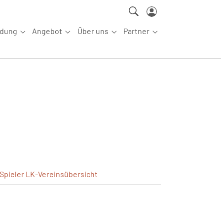
ldung
Angebot
Über uns
Partner
ettkampfsport"
Submenu for "Aus-/Fortbildung"
Submenu for "Angebot"
Submenu for "Über uns"
Submenu for "Partn
Spieler
LK-Vereinsübersicht