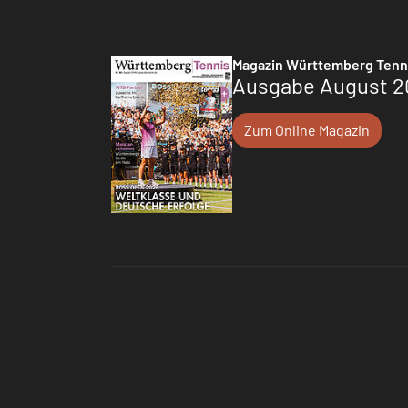
Magazin Württemberg Tenn
Ausgabe August 2
Zum Online Magazin