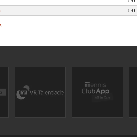
0:0
z
0:0
...