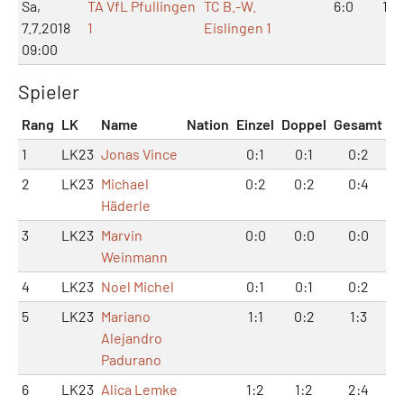
Sa,
TA VfL Pfullingen
TC B.-W.
6:0
12:
7.7.2018
1
Eislingen 1
09:00
Spieler
Rang
LK
Name
Nation
Einzel
Doppel
Gesamt
1
LK23
Jonas Vince
0:1
0:1
0:2
2
LK23
Michael
0:2
0:2
0:4
Häderle
3
LK23
Marvin
0:0
0:0
0:0
Weinmann
4
LK23
Noel Michel
0:1
0:1
0:2
5
LK23
Mariano
1:1
0:2
1:3
Alejandro
Padurano
6
LK23
Alica Lemke
1:2
1:2
2:4