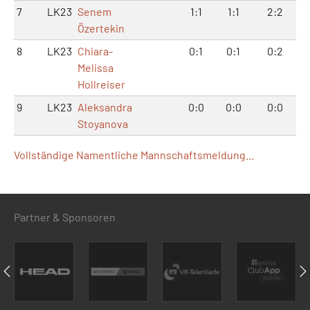
7
LK23
Senem
1:1
1:1
2:2
Özertekin
8
LK23
Chiara-
0:1
0:1
0:2
Melissa
Hollreiser
9
LK23
Aleksandra
0:0
0:0
0:0
Stoyanova
Vollständige Namentliche Mannschaftsmeldung...
Partner & Sponsoren