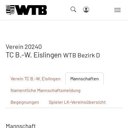
Skip to main navigation
Springe zum Seiteninhalt
Skip to page footer
Verein 20240
TC B.-W. Eislingen
WTB Bezirk D
Verein
TC B.-W. Eislingen
Mannschaften
Namentliche
Mannschaftsmeldung
Begegnungen
Spieler
LK-Vereinsübersicht
Mannschaft