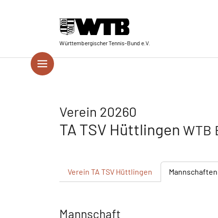
Skip to main navigation
Springe zum Seiteninhalt
Skip to page footer
Württembergischer Tennis-Bund e.V.
Verein 20260
TA TSV Hüttlingen
WTB B
Verein
TA TSV Hüttlingen
Mannschaften
Mannschaft