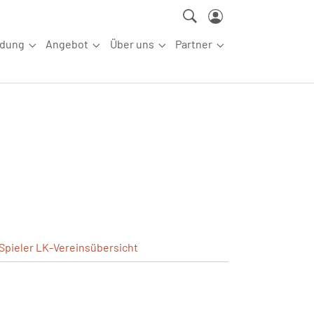
ldung
Angebot
Über uns
Partner
ettkampfsport"
Submenu for "Aus-/Fortbildung"
Submenu for "Angebot"
Submenu for "Über uns"
Submenu for "Partn
Spieler
LK-Vereinsübersicht