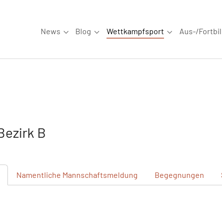
News
Blog
Wettkampfsport
Aus-/Fortbi
Submenu for "News"
Submenu for "Blog"
Submenu for "W
ezirk B
Namentliche
Mannschaftsmeldung
Begegnungen