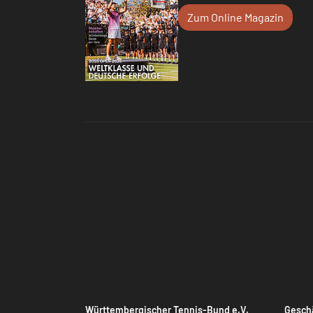
Zum Online Magazin
Württembergischer Tennis-Bund e.V.
Geschä