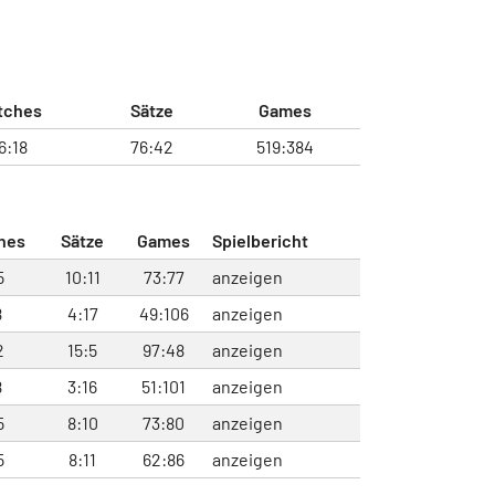
tches
Sätze
Games
6:18
76:42
519:384
hes
Sätze
Games
Spielbericht
5
10:11
73:77
anzeigen
8
4:17
49:106
anzeigen
2
15:5
97:48
anzeigen
8
3:16
51:101
anzeigen
5
8:10
73:80
anzeigen
5
8:11
62:86
anzeigen