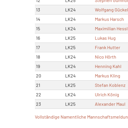
12
LK25
Stephen Gumho
13
LK24
Wolfgang Gücke
14
LK24
Markus Harsch
15
LK24
Maximilian Hessl
16
LK25
Lukas Hug
17
LK25
Frank Hutter
18
LK24
Nico Hörth
19
LK24
Henning Kahl
20
LK24
Markus Kling
21
LK25
Stefan Koblenz
22
LK24
Ulrich König
23
LK25
Alexander Maul
Vollständige Namentliche Mannschaftsmeldung