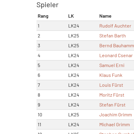
Spieler
Rang
LK
Name
1
LK24
Rudolf Auchter
2
LK25
Stefan Barth
3
LK25
Bernd Bauhamm
4
LK24
Leonard Csenar
5
LK24
Samuel Erni
6
LK24
Klaus Funk
7
LK24
Louis Fürst
8
LK24
Moritz Fürst
9
LK24
Stefan Fürst
10
LK25
Joachim Grimm
11
LK24
Michael Grimm