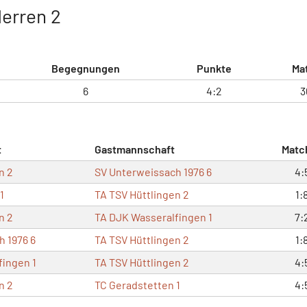
Herren 2
Begegnungen
Punkte
Ma
6
4:2
3
t
Gastmannschaft
Matc
n 2
SV Unterweissach 1976 6
4:
1
TA TSV Hüttlingen 2
1:
n 2
TA DJK Wasseralfingen 1
7:
 1976 6
TA TSV Hüttlingen 2
1:
fingen 1
TA TSV Hüttlingen 2
4:
n 2
TC Geradstetten 1
4: