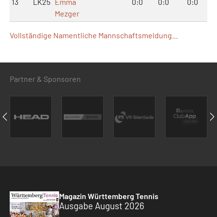
13
LK25
Emma
0:0
0:0
0:0
Mezger
Vollständige Namentliche Mannschaftsmeldung...
Partner & Sponsoren
Magazin Württemberg Tennis
Ausgabe August 2026