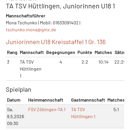
TA TSV Hüttlingen, Juniorinnen U18 1
Mannschaftsführer
Mona Tschunko | Mobil: 01633091402 |
tschunko.mona@
gmx.de
Juniorinnen U18 Kreisstaffel 1 Gr. 136
Rang
Mannschaft
Begegnungen
Punkte
Matches
Sätze
3
TA TSV
4
2:2
10:14
22:29
Hüttlingen
1
Spielplan
Datum
Heimmannschaft
Gastmannschaft
Matches
S
Sa,
FSV Zöbingen-TA 1
TA TSV
5:1
9.5.2026
Hüttlingen 1
09:30