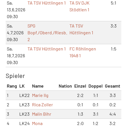
Sa,
TA TSV Hüttlingen 1
TA SV DJK
5:1
13.6.2026
Stödtlen 1
09:30
Sa,
SPG
TA TSV
3:3
4.7.2026
Bopf./Oberd./Riesb.
Hüttlingen 1
09:30
2
Sa,
TA TSV Hüttlingen 1
FC Röhlingen
1:5
18.7.2026
1948 1
09:30
Spieler
Rang
LK
Name
Nation
Einzel
Doppel
Gesamt
1
LK22
Marie Ilg
2:2
1:1
3:3
2
LK23
Rica Zoller
0:1
0:1
0:2
3
LK23
Malin Bihr
1:3
3:1
4:4
4
LK24
Mona
2:0
1:2
3:2