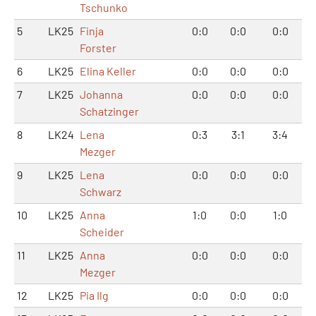
Tschunko
5
LK25
Finja
0:0
0:0
0:0
Forster
6
LK25
Elina Keller
0:0
0:0
0:0
7
LK25
Johanna
0:0
0:0
0:0
Schatzinger
8
LK24
Lena
0:3
3:1
3:4
Mezger
9
LK25
Lena
0:0
0:0
0:0
Schwarz
10
LK25
Anna
1:0
0:0
1:0
Scheider
11
LK25
Anna
0:0
0:0
0:0
Mezger
12
LK25
Pia Ilg
0:0
0:0
0:0