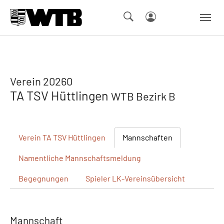
Skip to main navigation
Springe zum Seiteninhalt
Skip to page footer
Verein 20260
TA TSV Hüttlingen
WTB Bezirk B
Verein
TA TSV Hüttlingen
Mannschaften
Namentliche
Mannschaftsmeldung
Begegnungen
Spieler
LK-Vereinsübersicht
Mannschaft