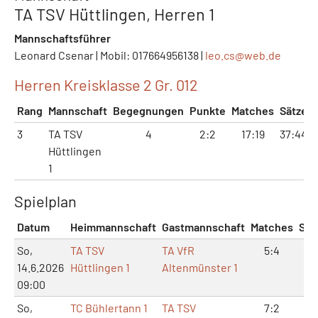
TA TSV Hüttlingen, Herren 1
Mannschaftsführer
Leonard Csenar | Mobil: 017664956138 |
leo.cs@
web.de
Herren Kreisklasse 2 Gr. 012
Rang
Mannschaft
Begegnungen
Punkte
Matches
Sätze
3
TA TSV
4
2:2
17:19
37:44
Hüttlingen
1
Spielplan
Datum
Heimmannschaft
Gastmannschaft
Matches
Sät
So,
TA TSV
TA VfR
5:4
12:
14.6.2026
Hüttlingen 1
Altenmünster 1
09:00
So,
TC Bühlertann 1
TA TSV
7:2
16: