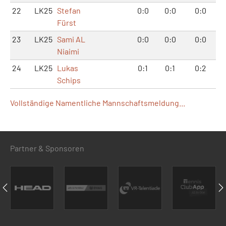
22
LK25
Stefan
0:0
0:0
0:0
Fürst
23
LK25
Sami AL
0:0
0:0
0:0
Niaimi
24
LK25
Lukas
0:1
0:1
0:2
Schips
Vollständige Namentliche Mannschaftsmeldung...
Partner & Sponsoren