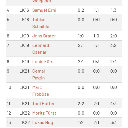
Weigandt
4
LK16
Samuel Erni
0:2
1:1
1:3
5
LK18
Tobias
0:0
0:0
0:0
Schaible
6
LK19
Jens Brater
1:0
1:0
2:0
7
LK19
Leonard
2:1
1:1
3:2
Csenar
8
LK19
Louis Fürst
2:1
0:3
2:4
9
LK21
Cemal
0:0
0:0
0:0
Payzin
10
LK21
Marc
0:0
0:0
0:0
Froböse
11
LK21
Toni Hutter
2:2
2:1
4:3
12
LK22
Moritz Fürst
0:0
0:0
0:0
13
LK22
Lukas Hug
1:2
2:1
3:3