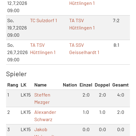
12.7.2026
Hüttlingen 1
09:00
So,
TC Sulzdorf 1
TA TSV
7:2
15:
19.7.2026
Hüttlingen 1
09:00
So,
TA TSV
TA SSV
8:1
16:
26.7.2026
Hüttlingen 1
Geisselhardt 1
09:00
Spieler
Rang
LK
Name
Nation
Einzel
Doppel
Gesamt
1
LK15
Steffen
2:0
2:0
4:0
Mezger
2
LK15
Alexander
1:0
1:0
2:0
Schwarz
3
LK15
Jakob
0:0
0:0
0:0