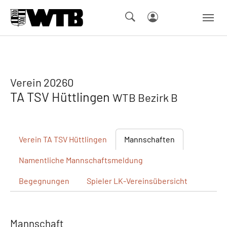
Skip to main navigation
Springe zum Seiteninhalt
Skip to page footer
Verein 20260
TA TSV Hüttlingen
WTB Bezirk B
Verein
TA TSV Hüttlingen
Mannschaften
Namentliche
Mannschaftsmeldung
Begegnungen
Spieler
LK-Vereinsübersicht
Mannschaft